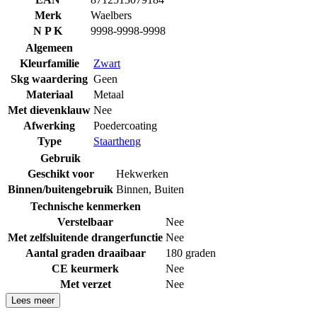
Merk
Waelbers
N P K
9998-9998-9998
Algemeen
Kleurfamilie
Zwart
Skg waardering
Geen
Materiaal
Metaal
Met dievenklauw
Nee
Afwerking
Poedercoating
Type
Staartheng
Gebruik
Geschikt voor
Hekwerken
Binnen/buitengebruik
Binnen
,
Buiten
Technische kenmerken
Verstelbaar
Nee
Met zelfsluitende drangerfunctie
Nee
Aantal graden draaibaar
180 graden
CE keurmerk
Nee
Met verzet
Nee
Lees meer