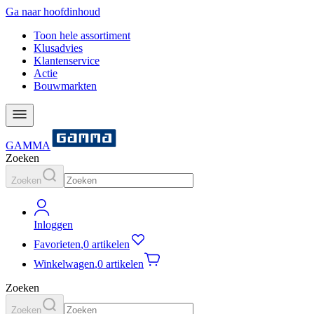
Ga naar hoofdinhoud
Toon hele assortiment
Klusadvies
Klantenservice
Actie
Bouwmarkten
GAMMA
Zoeken
Zoeken
Inloggen
Favorieten
,
0 artikelen
Winkelwagen
,
0 artikelen
Zoeken
Zoeken