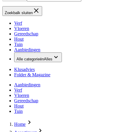
Zoekbalk sluiten
Verf
Vloeren
Gereedschap
Hout
Tuin
Aanbiedingen
Alle categorieën
Alles
Klusadvies
Folder & Magazine
Aanbiedingen
Verf
Vloeren
Gereedschap
Hout
Tuin
Home