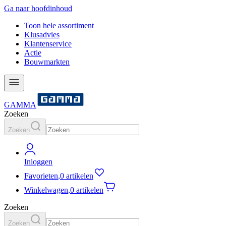
Ga naar hoofdinhoud
Toon hele assortiment
Klusadvies
Klantenservice
Actie
Bouwmarkten
GAMMA
Zoeken
Zoeken
Inloggen
Favorieten
,
0 artikelen
Winkelwagen
,
0 artikelen
Zoeken
Zoeken