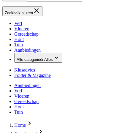
Zoekbalk sluiten
Verf
Vloeren
Gereedschap
Hout
Tuin
Aanbiedingen
Alle categorieën
Alles
Klusadvies
Folder & Magazine
Aanbiedingen
Verf
Vloeren
Gereedschap
Hout
Tuin
Home