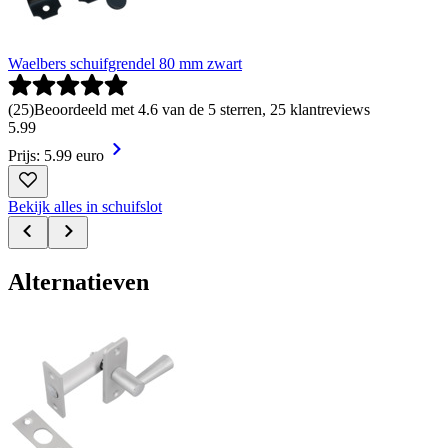
Waelbers schuifgrendel 80 mm zwart
(
25
)
Beoordeeld met 4.6 van de 5 sterren, 25 klantreviews
5
.
99
Prijs: 5.99 euro
Bekijk alles in schuifslot
Alternatieven