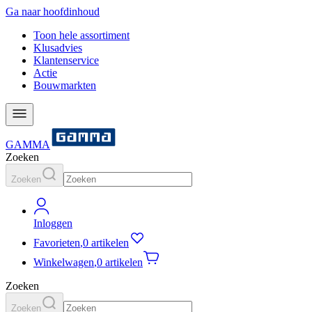
Ga naar hoofdinhoud
Toon hele assortiment
Klusadvies
Klantenservice
Actie
Bouwmarkten
GAMMA
Zoeken
Zoeken
Inloggen
Favorieten
,
0 artikelen
Winkelwagen
,
0 artikelen
Zoeken
Zoeken