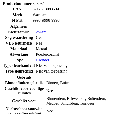
Productnummer
343981
EAN
8712513083594
Merk
Waelbers
N P K
9998-9998-9998
Algemeen
Kleurfamilie
Zwart
Skg waardering
Geen
VDS keurmerk
Nee
Materiaal
Metaal
Afwerking
Poedercoating
Type
Grendel
Type deurhandvat
Niet van toepassing
Type deurschild
Niet van toepassing
Gebruik
Binnen/buitengebruik
Binnen
,
Buiten
Geschikt voor vochtige
Nee
ruimtes
Binnendeur
,
Brievenbus
,
Buitendeur
,
Geschikt voor
Meubel
,
Schuifdeur
,
Tuindeur
Nachtschoot voorzien
Nee
van zaagbeveiliging