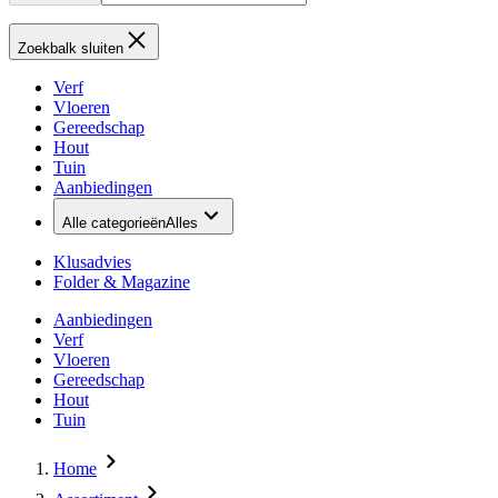
Zoekbalk sluiten
Verf
Vloeren
Gereedschap
Hout
Tuin
Aanbiedingen
Alle categorieën
Alles
Klusadvies
Folder & Magazine
Aanbiedingen
Verf
Vloeren
Gereedschap
Hout
Tuin
Home