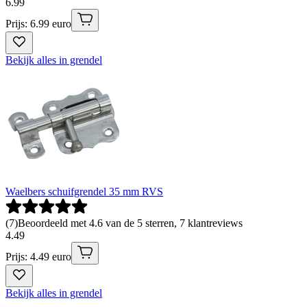
6
.
99
Prijs: 6.99 euro
Bekijk alles in grendel
Waelbers schuifgrendel 35 mm RVS
(
7
)
Beoordeeld met 4.6 van de 5 sterren, 7 klantreviews
4
.
49
Prijs: 4.49 euro
Bekijk alles in grendel