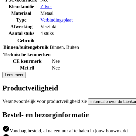
Kleurfamilie
Zilver
Materiaal
Metaal
Type
Verbindingsplaat
Afwerking
Verzinkt
Aantal stuks
4 stuks
Gebruik
Binnen/buitengebruik
Binnen
,
Buiten
Technische kenmerken
CE keurmerk
Nee
Met ril
Nee
Lees meer
Productveiligheid
Verantwoordelijk voor productveiligheid zie
informatie over de fabrika
Bestel- en bezorginformatie
Vandaag besteld, al na een uur af te halen in jouw bouwmarkt