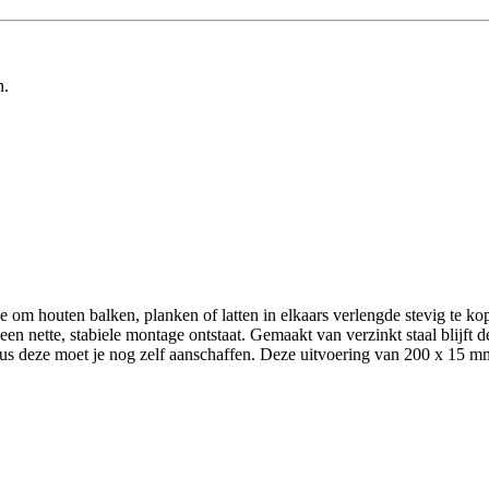
n.
 om houten balken, planken of latten in elkaars verlengde stevig te ko
en nette, stabiele montage ontstaat. Gemaakt van verzinkt staal blijft de 
dus deze moet je nog zelf aanschaffen. Deze uitvoering van 200 x 15 mm