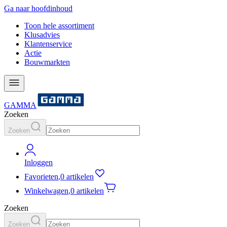
Ga naar hoofdinhoud
Toon hele assortiment
Klusadvies
Klantenservice
Actie
Bouwmarkten
GAMMA
Zoeken
Zoeken
Inloggen
Favorieten
,
0 artikelen
Winkelwagen
,
0 artikelen
Zoeken
Zoeken