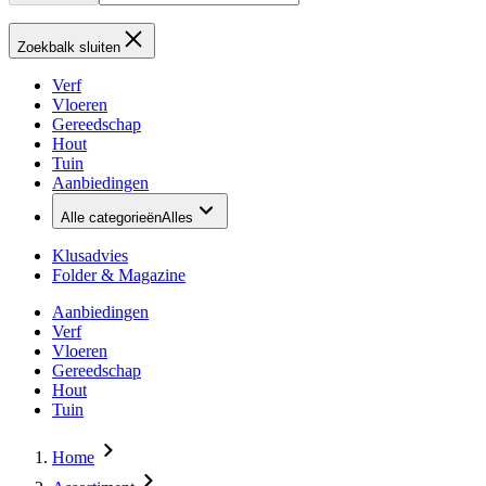
Zoekbalk sluiten
Verf
Vloeren
Gereedschap
Hout
Tuin
Aanbiedingen
Alle categorieën
Alles
Klusadvies
Folder & Magazine
Aanbiedingen
Verf
Vloeren
Gereedschap
Hout
Tuin
Home