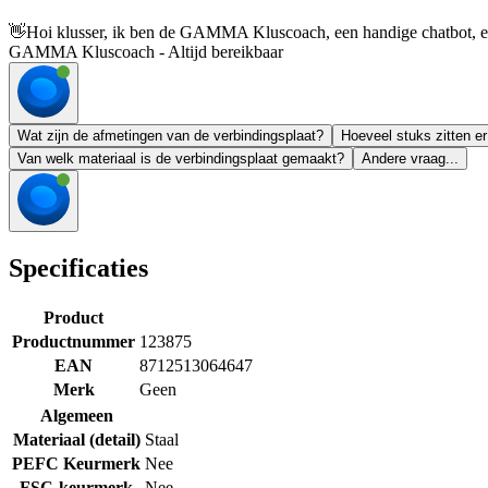
👋
Hoi klusser, ik ben de GAMMA Kluscoach, een handige chatbot, en 
GAMMA Kluscoach - Altijd bereikbaar
Wat zijn de afmetingen van de verbindingsplaat?
Hoeveel stuks zitten er
Van welk materiaal is de verbindingsplaat gemaakt?
Andere vraag...
Specificaties
Product
Productnummer
123875
EAN
8712513064647
Merk
Geen
Algemeen
Materiaal (detail)
Staal
PEFC Keurmerk
Nee
FSC-keurmerk
Nee