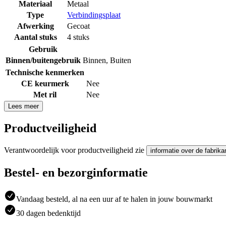
Materiaal
Metaal
Type
Verbindingsplaat
Afwerking
Gecoat
Aantal stuks
4 stuks
Gebruik
Binnen/buitengebruik
Binnen
,
Buiten
Technische kenmerken
CE keurmerk
Nee
Met ril
Nee
Lees meer
Productveiligheid
Verantwoordelijk voor productveiligheid zie
informatie over de fabrika
Bestel- en bezorginformatie
Vandaag besteld, al na een uur af te halen in jouw bouwmarkt
30 dagen bedenktijd