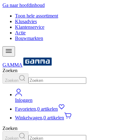
Ga naar hoofdinhoud
Toon hele assortiment
Klusadvies
Klantenservice
Actie
Bouwmarkten
GAMMA
Zoeken
Zoeken
Inloggen
Favorieten
,
0 artikelen
Winkelwagen
,
0 artikelen
Zoeken
Zoeken