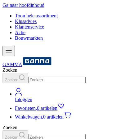
Ga naar hoofdinhoud
Toon hele assortiment
Klusadvies
Klantenservice
Actie
Bouwmarkten
GAMMA
Zoeken
Zoeken
Inloggen
Favorieten
,
0 artikelen
Winkelwagen
,
0 artikelen
Zoeken
Zoeken