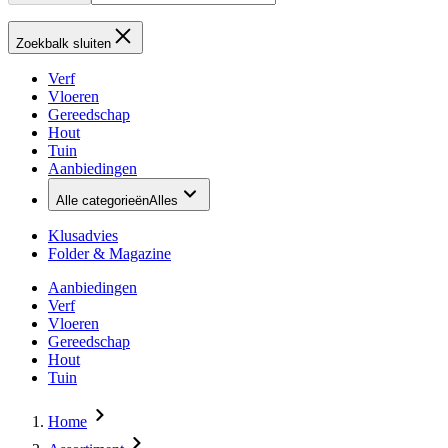
Zoekbalk sluiten
Verf
Vloeren
Gereedschap
Hout
Tuin
Aanbiedingen
Alle categorieën
Alles
Klusadvies
Folder & Magazine
Aanbiedingen
Verf
Vloeren
Gereedschap
Hout
Tuin
Home