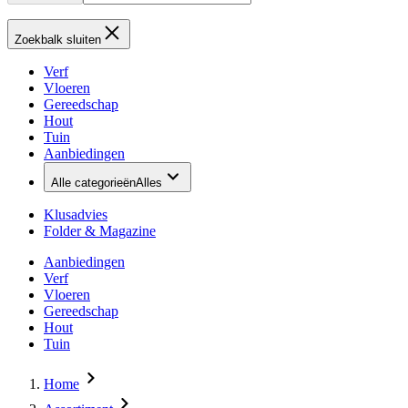
Zoekbalk sluiten
Verf
Vloeren
Gereedschap
Hout
Tuin
Aanbiedingen
Alle categorieën
Alles
Klusadvies
Folder & Magazine
Aanbiedingen
Verf
Vloeren
Gereedschap
Hout
Tuin
Home