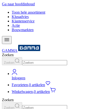
Ga naar hoofdinhoud
Toon hele assortiment
Klusadvies
Klantenservice
Actie
Bouwmarkten
GAMMA
Zoeken
Zoeken
Inloggen
Favorieten
,
0 artikelen
Winkelwagen
,
0 artikelen
Zoeken
Zoeken