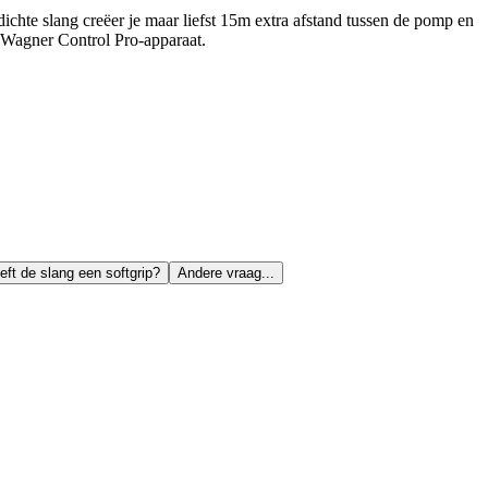
chte slang creëer je maar liefst 15m extra afstand tussen de pomp en
je Wagner Control Pro-apparaat.
eft de slang een softgrip?
Andere vraag...