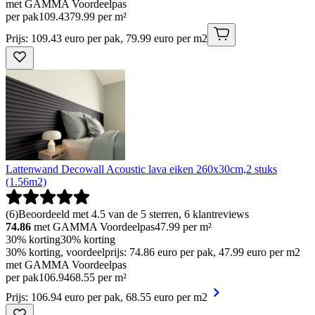
met GAMMA Voordeelpas
per pak
109
.
43
79.99 per m²
Prijs: 109.43 euro per pak, 79.99 euro per m2
Lattenwand Decowall Acoustic lava eiken 260x30cm,2 stuks
(1.56m2)
(
6
)
Beoordeeld met 4.5 van de 5 sterren, 6 klantreviews
74.86
met GAMMA Voordeelpas
47.99
per m²
30% korting
30% korting
30% korting, voordeelprijs: 74.86 euro per pak, 47.99 euro per m2
met GAMMA Voordeelpas
per pak
106
.
94
68.55 per m²
Prijs: 106.94 euro per pak, 68.55 euro per m2