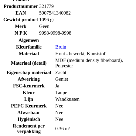
Productnummer
321779
EAN
5907541340082
Gewicht product
1096 gr
Merk
Geen
N P K
9998-9998-9998
Algemeen
Kleurfamilie
Bruin
Materiaal
Hout - bewerkt
,
Kunststof
MDF (medium-density fibreboard)
,
Materiaal (detail)
Polyester
Eigenschap materiaal
Zacht
Afwerking
Geniet
FSC-keurmerk
Ja
Kleur
Taupe
Lijn
Wandkussen
PEFC Keurmerk
Nee
Afwasbaar
Nee
Hygiënisch
Nee
Rendement per
0.36 m²
verpakking