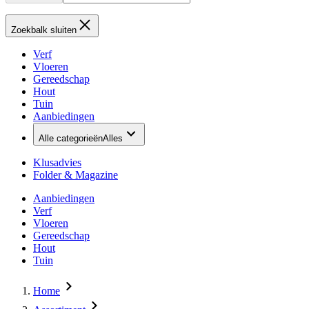
Zoekbalk sluiten
Verf
Vloeren
Gereedschap
Hout
Tuin
Aanbiedingen
Alle categorieën
Alles
Klusadvies
Folder & Magazine
Aanbiedingen
Verf
Vloeren
Gereedschap
Hout
Tuin
Home