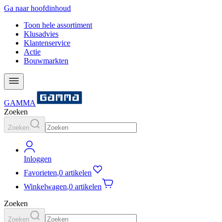
Ga naar hoofdinhoud
Toon hele assortiment
Klusadvies
Klantenservice
Actie
Bouwmarkten
GAMMA
Zoeken
Zoeken
Inloggen
Favorieten
,
0 artikelen
Winkelwagen
,
0 artikelen
Zoeken
Zoeken