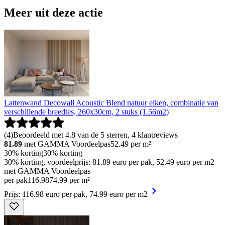
Meer uit deze actie
Lattenwand Decowall Acoustic Blend natuur eiken, combinatie van
verschillende breedtes, 260x30cm, 2 stuks (1.56m2)
(
4
)
Beoordeeld met 4.8 van de 5 sterren, 4 klantreviews
81.89
met GAMMA Voordeelpas
52.49
per m²
30% korting
30% korting
30% korting, voordeelprijs: 81.89 euro per pak, 52.49 euro per m2
met GAMMA Voordeelpas
per pak
116
.
98
74.99 per m²
Prijs: 116.98 euro per pak, 74.99 euro per m2