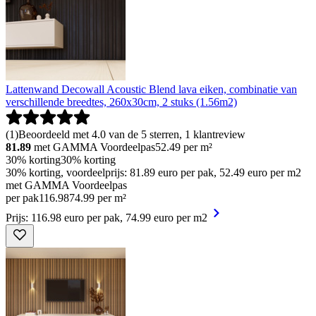
Lattenwand Decowall Acoustic Blend lava eiken, combinatie van
verschillende breedtes, 260x30cm, 2 stuks (1.56m2)
(
1
)
Beoordeeld met 4.0 van de 5 sterren, 1 klantreview
81.89
met GAMMA Voordeelpas
52.49
per m²
30% korting
30% korting
30% korting, voordeelprijs: 81.89 euro per pak, 52.49 euro per m2
met GAMMA Voordeelpas
per pak
116
.
98
74.99 per m²
Prijs: 116.98 euro per pak, 74.99 euro per m2