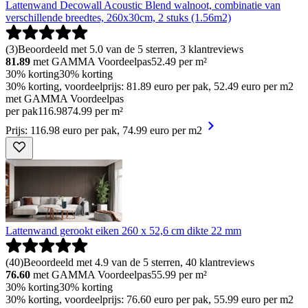
Lattenwand Decowall Acoustic Blend walnoot, combinatie van
verschillende breedtes, 260x30cm, 2 stuks (1.56m2)
(
3
)
Beoordeeld met 5.0 van de 5 sterren, 3 klantreviews
81.89
met GAMMA Voordeelpas
52.49
per m²
30% korting
30% korting
30% korting, voordeelprijs: 81.89 euro per pak, 52.49 euro per m2
met GAMMA Voordeelpas
per pak
116
.
98
74.99 per m²
Prijs: 116.98 euro per pak, 74.99 euro per m2
Lattenwand gerookt eiken 260 x 52,6 cm dikte 22 mm
(
40
)
Beoordeeld met 4.9 van de 5 sterren, 40 klantreviews
76.60
met GAMMA Voordeelpas
55.99
per m²
30% korting
30% korting
30% korting, voordeelprijs: 76.60 euro per pak, 55.99 euro per m2