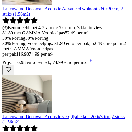
Lattenwand Decowall Acoustic Advanced walnoot 260x30cm, 2
stuks (1.56m2)
(
3
)
Beoordeeld met 4.7 van de 5 sterren, 3 klantreviews
81.89
met GAMMA Voordeelpas
52.49
per m²
30% korting
30% korting
30% korting, voordeelprijs: 81.89 euro per pak, 52.49 euro per m2
met GAMMA Voordeelpas
per pak
116
.
98
74.99 per m²
Prijs: 116.98 euro per pak, 74.99 euro per m2
Lattenwand Decowall Acoustic vergrijsd eiken 260x30cm,2 stuks
(1.56m2)