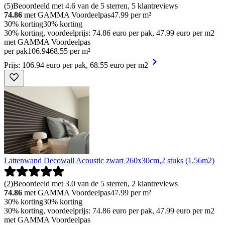
(
5
)
Beoordeeld met 4.6 van de 5 sterren, 5 klantreviews
74.86
met GAMMA Voordeelpas
47.99
per m²
30% korting
30% korting
30% korting, voordeelprijs: 74.86 euro per pak, 47.99 euro per m2
met GAMMA Voordeelpas
per pak
106
.
94
68.55 per m²
Prijs: 106.94 euro per pak, 68.55 euro per m2
Lattenwand Decowall Acoustic zwart 260x30cm,2 stuks (1.56m2)
(
2
)
Beoordeeld met 3.0 van de 5 sterren, 2 klantreviews
74.86
met GAMMA Voordeelpas
47.99
per m²
30% korting
30% korting
30% korting, voordeelprijs: 74.86 euro per pak, 47.99 euro per m2
met GAMMA Voordeelpas