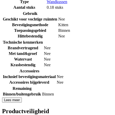
Type
Wandkussen
Aantal stuks
0.18 stuks
Gebruik
Geschikt voor vochtige ruimten
Nee
Bevestigingsmethode
Kitten
Toepassingsgebied
Binnen
Hittebestendig
Nee
Technische kenmerken
Brandvertragend
Nee
Met tand&groef
Nee
Watervast
Nee
Krasbestendig
Nee
Accessoires
Inclusief bevestigingsmateriaal
Nee
Accessoires bijgeleverd
Nee
Remaining
Binnen/buitengebruik
Binnen
Lees meer
Productveiligheid