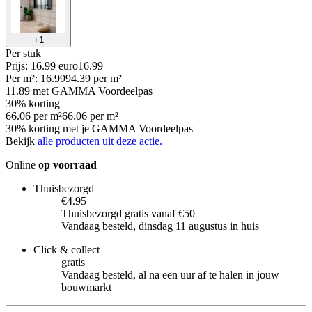
+
1
Per
stuk
Prijs: 16.99 euro
16
.
99
Per
m²
:
16.99
94.39
per
m²
11.89
met GAMMA Voordeelpas
30% korting
66.06
per
m²
66.06
per
m²
30% korting met je GAMMA Voordeelpas
Bekijk
alle producten uit deze actie.
Online
op voorraad
Thuisbezorgd
€4.95
Thuisbezorgd gratis vanaf €50
Vandaag besteld, dinsdag 11 augustus in huis
Click & collect
gratis
Vandaag besteld, al na een uur af te halen in jouw
bouwmarkt