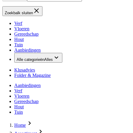
Zoekbalk sluiten
Verf
Vloeren
Gereedschap
Hout
Tuin
Aanbiedingen
Alle categorieën
Alles
Klusadvies
Folder & Magazine
Aanbiedingen
Verf
Vloeren
Gereedschap
Hout
Tuin
Home