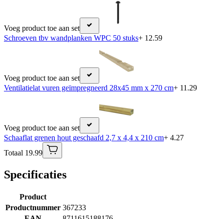
Voeg product toe aan set
Schroeven tbv wandplanken WPC 50 stuks
+ 12.59
Voeg product toe aan set
Ventilatielat vuren geïmpregneerd 28x45 mm x 270 cm
+ 11.29
Voeg product toe aan set
Schaaflat grenen hout geschaafd 2,7 x 4,4 x 210 cm
+ 4.27
Totaal 19.99
Specificaties
Product
Productnummer
367233
EAN
8711615188176