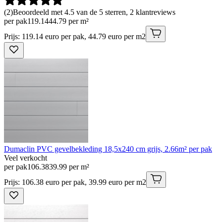
(
2
)
Beoordeeld met 4.5 van de 5 sterren, 2 klantreviews
per pak
119
.
14
44.79 per m²
Prijs: 119.14 euro per pak, 44.79 euro per m2
Dumaclin PVC gevelbekleding 18,5x240 cm grijs, 2.66m² per pak
Veel verkocht
per pak
106
.
38
39.99 per m²
Prijs: 106.38 euro per pak, 39.99 euro per m2