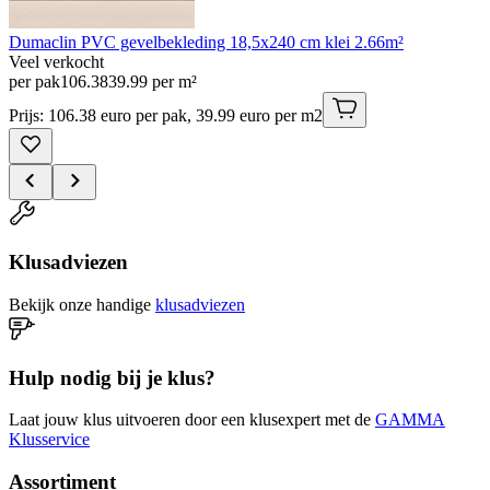
Dumaclin PVC gevelbekleding 18,5x240 cm klei 2.66m²
Veel verkocht
per pak
106
.
38
39.99 per m²
Prijs: 106.38 euro per pak, 39.99 euro per m2
Klusadviezen
Bekijk onze handige
klusadviezen
Hulp nodig bij je klus?
Laat jouw klus uitvoeren door een klusexpert met de
GAMMA
Klusservice
Assortiment