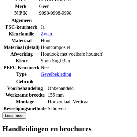
Merk
Geen
N P K
9998-9998-9998
Algemeen
FSC-keurmerk
Ja
Kleurfamilie
Zwart
Materiaal
Hout
Materiaal (detail)
Houtcomposiet
Afwerking
Houtlook met voelbare houtnerf
Kleur
Shou Sugi Ban
PEFC Keurmerk
Nee
Type
Gevelbekleding
Gebruik
Voorbehandeling
Onbehandeld
Werkzame breedte
155 mm
Montage
Horizontaal
,
Verticaal
Bevestigingsmethode
Schuiven
Lees meer
Handleidingen en brochures