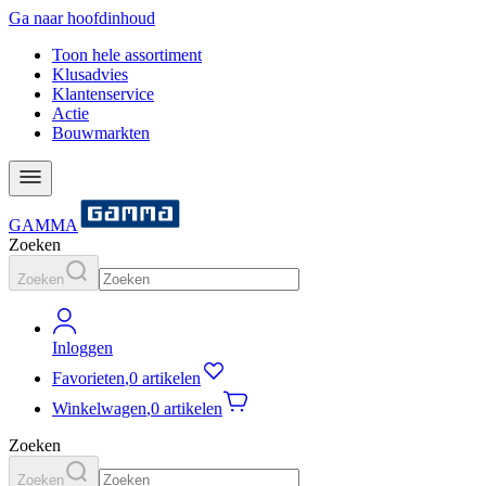
Ga naar hoofdinhoud
Toon hele assortiment
Klusadvies
Klantenservice
Actie
Bouwmarkten
GAMMA
Zoeken
Zoeken
Inloggen
Favorieten
,
0 artikelen
Winkelwagen
,
0 artikelen
Zoeken
Zoeken