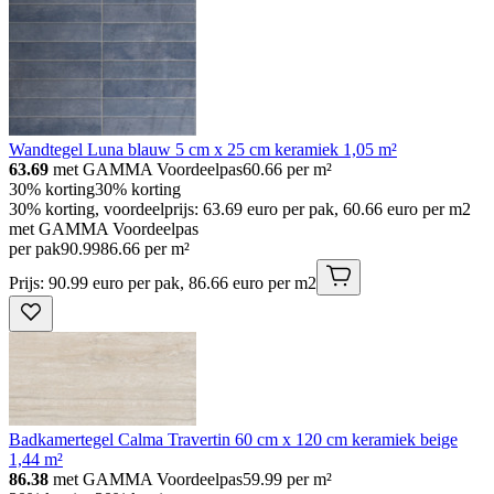
Wandtegel Luna blauw 5 cm x 25 cm keramiek 1,05 m²
63.69
met GAMMA Voordeelpas
60.66
per m²
30% korting
30% korting
30% korting, voordeelprijs: 63.69 euro per pak, 60.66 euro per m2
met GAMMA Voordeelpas
per pak
90
.
99
86.66 per m²
Prijs: 90.99 euro per pak, 86.66 euro per m2
Badkamertegel Calma Travertin 60 cm x 120 cm keramiek beige
1,44 m²
86.38
met GAMMA Voordeelpas
59.99
per m²