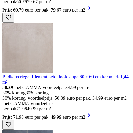
per pak
60
.
79
79.67 per m²
Prijs: 60.79 euro per pak, 79.67 euro per m2
Badkamertegel Element betonlook taupe 60 x 60 cm keramiek 1,44
m²
50.39
met GAMMA Voordeelpas
34.99
per m²
30% korting
30% korting
30% korting, voordeelprijs: 50.39 euro per pak, 34.99 euro per m2
met GAMMA Voordeelpas
per pak
71
.
98
49.99 per m²
Prijs: 71.98 euro per pak, 49.99 euro per m2