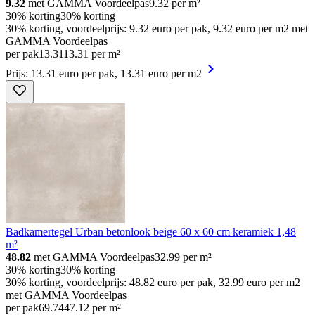
9.32
met GAMMA Voordeelpas
9.32
per m²
30% korting
30% korting
30% korting, voordeelprijs: 9.32 euro per pak, 9.32 euro per m2 met
GAMMA Voordeelpas
per pak
13
.
31
13.31 per m²
Prijs: 13.31 euro per pak, 13.31 euro per m2
Badkamertegel Urban betonlook beige 60 x 60 cm keramiek 1,48
m²
48.82
met GAMMA Voordeelpas
32.99
per m²
30% korting
30% korting
30% korting, voordeelprijs: 48.82 euro per pak, 32.99 euro per m2
met GAMMA Voordeelpas
per pak
69
.
74
47.12 per m²