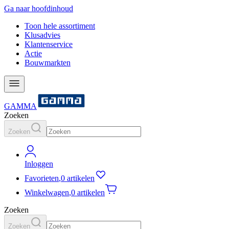
Ga naar hoofdinhoud
Toon hele assortiment
Klusadvies
Klantenservice
Actie
Bouwmarkten
GAMMA
Zoeken
Zoeken
Inloggen
Favorieten
,
0 artikelen
Winkelwagen
,
0 artikelen
Zoeken
Zoeken