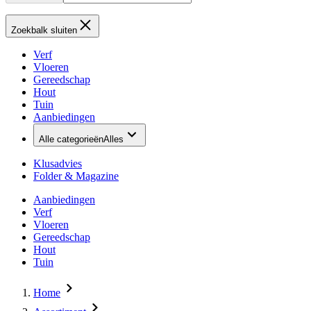
Zoekbalk sluiten
Verf
Vloeren
Gereedschap
Hout
Tuin
Aanbiedingen
Alle categorieën
Alles
Klusadvies
Folder & Magazine
Aanbiedingen
Verf
Vloeren
Gereedschap
Hout
Tuin
Home