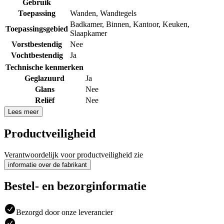
Gebruik
Toepassing
Wanden
,
Wandtegels
Badkamer
,
Binnen
,
Kantoor
,
Keuken
,
Toepassingsgebied
Slaapkamer
Vorstbestendig
Nee
Vochtbestendig
Ja
Technische kenmerken
Geglazuurd
Ja
Glans
Nee
Reliëf
Nee
Lees meer
Productveiligheid
Verantwoordelijk voor productveiligheid zie
informatie over de fabrikant
Bestel- en bezorginformatie
Bezorgd door onze leverancier