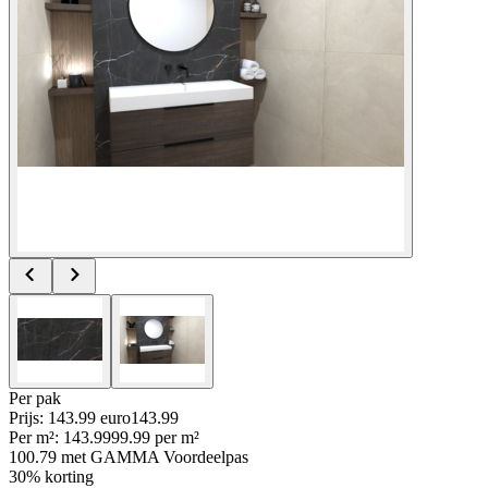
Per
pak
Prijs: 143.99 euro
143
.
99
Per
m²
:
143.99
99.99
per
m²
100.79
met GAMMA Voordeelpas
30% korting