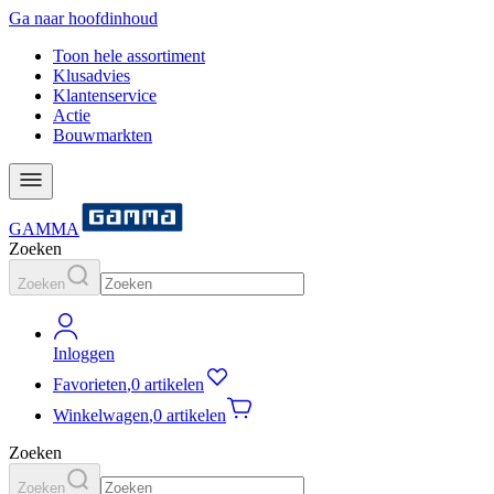
Ga naar hoofdinhoud
Toon hele assortiment
Klusadvies
Klantenservice
Actie
Bouwmarkten
GAMMA
Zoeken
Zoeken
Inloggen
Favorieten
,
0 artikelen
Winkelwagen
,
0 artikelen
Zoeken
Zoeken