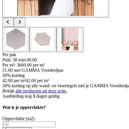
Per
pak
Prijs: 30 euro
30
.
00
Per
m²
:
30
60.00
per
m²
21.00
met GAMMA Voordeelpas
30% korting
42.00
per
m²
42.00
per
m²
30% korting op alle wand- en vloertegels met je GAMMA Voordeelpas,
Bekijk
alle producten uit deze actie.
Aanbieding nog
3
dagen geldig
Wat is je oppervlakte?
Oppervlakte (m2)