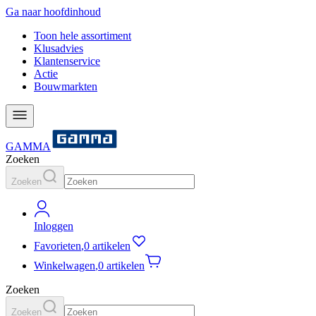
Ga naar hoofdinhoud
Toon hele assortiment
Klusadvies
Klantenservice
Actie
Bouwmarkten
GAMMA
Zoeken
Zoeken
Inloggen
Favorieten
,
0 artikelen
Winkelwagen
,
0 artikelen
Zoeken
Zoeken