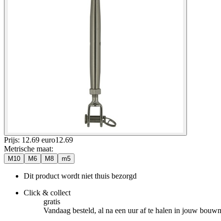
Prijs: 12.69 euro
12
.
69
Metrische maat
:
M10
M6
M8
m5
Dit product wordt niet thuis bezorgd
Click & collect
gratis
Vandaag besteld, al na een uur af te halen in jouw bouw