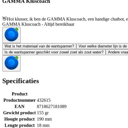
GAMMA Kluscoach
👋
Hoi klusser, ik ben de GAMMA Kluscoach, een handige chatbot, en 
GAMMA Kluscoach - Altijd bereikbaar
Wat is het materiaal van de wantspanner?
Voor welke diameter lijn is d
Is de wantspanner geschikt voor zowel zoet als zout water?
Andere vraa
Specificaties
Product
Productnummer
432615
EAN
8718627181089
Gewicht product
155 gr
Hoogte product
190 mm
Lengte product
18 mm