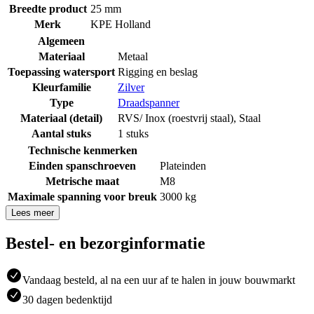
Breedte product
25 mm
Merk
KPE Holland
Algemeen
Materiaal
Metaal
Toepassing watersport
Rigging en beslag
Kleurfamilie
Zilver
Type
Draadspanner
Materiaal (detail)
RVS/ Inox (roestvrij staal)
,
Staal
Aantal stuks
1 stuks
Technische kenmerken
Einden spanschroeven
Plateinden
Metrische maat
M8
Maximale spanning voor breuk
3000 kg
Lees meer
Bestel- en bezorginformatie
Vandaag besteld, al na een uur af te halen in jouw bouwmarkt
30 dagen bedenktijd