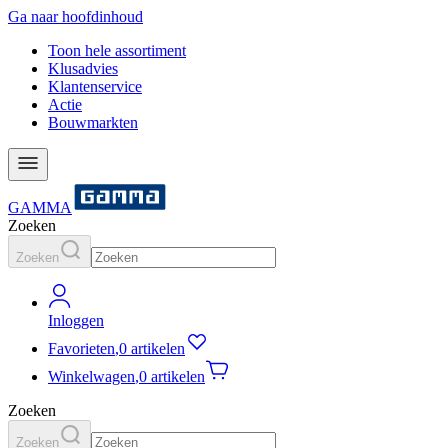
Ga naar hoofdinhoud
Toon hele assortiment
Klusadvies
Klantenservice
Actie
Bouwmarkten
GAMMA
Zoeken
Zoeken
Inloggen
Favorieten
,
0 artikelen
Winkelwagen
,
0 artikelen
Zoeken
Zoeken