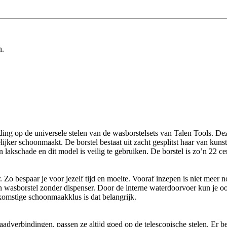
n.
ing op de universele stelen van de wasborstelsets van Talen Tools. De
ker schoonmaakt. De borstel bestaat uit zacht gesplitst haar van kunsts
 lakschade en dit model is veilig te gebruiken. De borstel is zo’n 22 ce
 Zo bespaar je voor jezelf tijd en moeite. Vooraf inzepen is niet meer 
en wasborstel zonder dispenser. Door de interne waterdoorvoer kun je o
ekomstige schoonmaakklus is dat belangrijk.
dverbindingen, passen ze altijd goed op de telescopische stelen. Er be