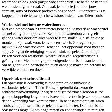
waardoor ze ook geen (lak)schade aanrichten. De haren bestaan uit
weerbestendig materiaal. Zo maak je het hele jaar door jouw
caravan, auto of bootdek probleemloos schoon. Dit opzetstuk is te
koppelen met de telescopische wasborstelstelen van Talen Tools.
Wasborstel met interne waterdoorvoer
Met een breedte van 29 centimeter behandel je met deze wasborstel
al snel een groter oppervlak. Een interne waterdoorvoer geeft
genoeg water door om alles weer te laten stralen. De stelen die je
monteert, zijn vaak voorzien van een switch. Zo reguleer je
makkelijk de watertoevoer. Behandel het oppervlak voor met een
sopje. Zo gaat de reinigingsklus een stuk soepeler. Ook kun je
kiezen voor een wasborstel waarbij er al een zeepdispenser is
geïntegreerd. Met het oog op de volgende klus is het aan te raden
om na gebruik de borstelharen even droog te maken en het vuil te
verwijderen met een doek.
Opzetstuk met schroefdraad
Dit opzetstuk is eenvoudig te monteren op de universele
wasborstelstelen van Talen Tools. Je gebruikt daarvoor de
schroefdraadverbinding. Zorg dat het schroefdraad schoon is, zo
gaat de koppeling langer mee. Bovendien verklein je zo ook de kans
dat de koppeling vast komt te zitten. In het assortiment van Talen
Tools vind je uitschuifbare stelen tot wel 9 meter. Daarmee is het
ook ineens mogelijk om hoge ramen en zonnepanelen te reinigen.