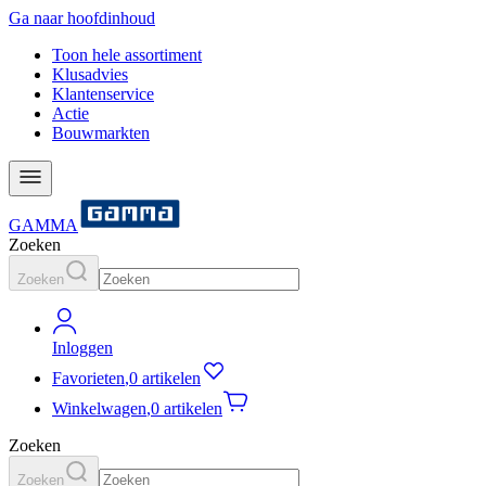
Ga naar hoofdinhoud
Toon hele assortiment
Klusadvies
Klantenservice
Actie
Bouwmarkten
GAMMA
Zoeken
Zoeken
Inloggen
Favorieten
,
0 artikelen
Winkelwagen
,
0 artikelen
Zoeken
Zoeken