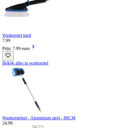
Wasborstel hard
7
.
99
Prijs: 7.99 euro
Bekijk alles in wasborstel
Wasborstelset - Aluminium steel - 80CM
24
.
99