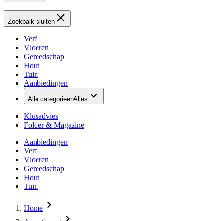
Zoekbalk sluiten
Verf
Vloeren
Gereedschap
Hout
Tuin
Aanbiedingen
Alle categorieën
Alles
Klusadvies
Folder & Magazine
Aanbiedingen
Verf
Vloeren
Gereedschap
Hout
Tuin
Home