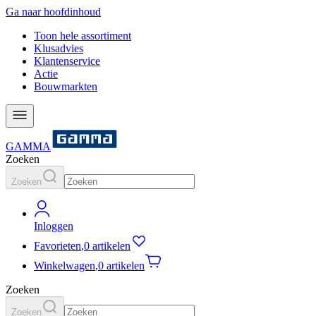
Ga naar hoofdinhoud
Toon hele assortiment
Klusadvies
Klantenservice
Actie
Bouwmarkten
GAMMA
Zoeken
Zoeken
Inloggen
Favorieten
,
0 artikelen
Winkelwagen
,
0 artikelen
Zoeken
Zoeken