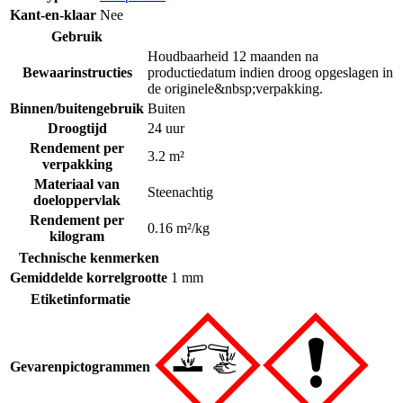
Kant-en-klaar
Nee
Gebruik
Houdbaarheid 12 maanden na
Bewaarinstructies
productiedatum indien droog opgeslagen in
de originele&nbsp;verpakking.
Binnen/buitengebruik
Buiten
Droogtijd
24 uur
Rendement per
3.2 m²
verpakking
Materiaal van
Steenachtig
doeloppervlak
Rendement per
0.16 m²/kg
kilogram
Technische kenmerken
Gemiddelde korrelgrootte
1 mm
Etiketinformatie
Gevarenpictogrammen