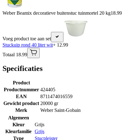
Weber Beamix decoratieve buitenstuc tuinmortel 20 kg
18.99
Voeg product toe aan set
Stuckuip rond 40 liter wit
+ 12.99
Totaal 18.99
Specificaties
Product
Productnummer
424405
EAN
8711474016559
Gewicht product
20000 gr
Merk
Weber Saint-Gobain
Algemeen
Kleur
Grijs
Kleurfamilie
Grijs
Type
Stucpleister