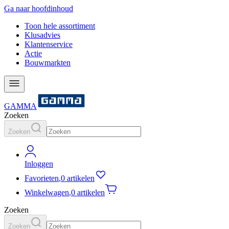
Ga naar hoofdinhoud
Toon hele assortiment
Klusadvies
Klantenservice
Actie
Bouwmarkten
GAMMA
Zoeken
Zoeken
Inloggen
Favorieten
,
0 artikelen
Winkelwagen
,
0 artikelen
Zoeken
Zoeken