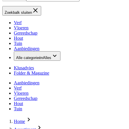
Zoekbalk sluiten
Verf
Vloeren
Gereedschap
Hout
Tuin
Aanbiedingen
Alle categorieën
Alles
Klusadvies
Folder & Magazine
Aanbiedingen
Verf
Vloeren
Gereedschap
Hout
Tuin
Home