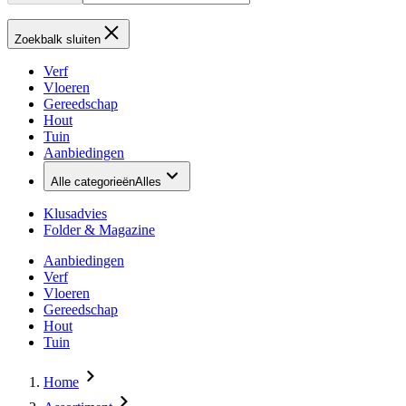
Zoekbalk sluiten
Verf
Vloeren
Gereedschap
Hout
Tuin
Aanbiedingen
Alle categorieën
Alles
Klusadvies
Folder & Magazine
Aanbiedingen
Verf
Vloeren
Gereedschap
Hout
Tuin
Home