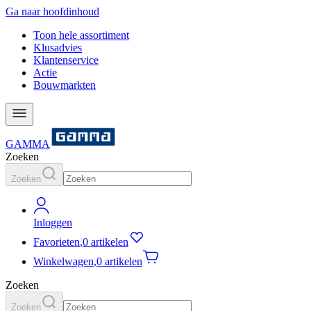
Ga naar hoofdinhoud
Toon hele assortiment
Klusadvies
Klantenservice
Actie
Bouwmarkten
GAMMA
Zoeken
Zoeken
Inloggen
Favorieten
,
0 artikelen
Winkelwagen
,
0 artikelen
Zoeken
Zoeken