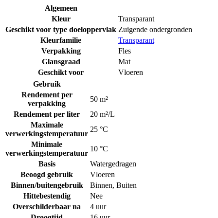
Algemeen
Kleur
Transparant
Geschikt voor type doeloppervlak
Zuigende ondergronden
Kleurfamilie
Transparant
Verpakking
Fles
Glansgraad
Mat
Geschikt voor
Vloeren
Gebruik
Rendement per
50 m²
verpakking
Rendement per liter
20 m²/L
Maximale
25 °C
verwerkingstemperatuur
Minimale
10 °C
verwerkingstemperatuur
Basis
Watergedragen
Beoogd gebruik
Vloeren
Binnen/buitengebruik
Binnen
,
Buiten
Hittebestendig
Nee
Overschilderbaar na
4 uur
Droogtijd
16 uur