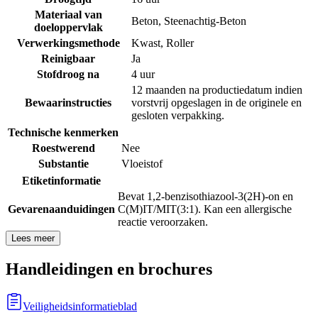
Materiaal van
Beton
,
Steenachtig-Beton
doeloppervlak
Verwerkingsmethode
Kwast
,
Roller
Reinigbaar
Ja
Stofdroog na
4 uur
12 maanden na productiedatum indien
Bewaarinstructies
vorstvrij opgeslagen in de originele en
gesloten verpakking.
Technische kenmerken
Roestwerend
Nee
Substantie
Vloeistof
Etiketinformatie
Bevat 1,2-benzisothiazool-3(2H)-on en
Gevarenaanduidingen
C(M)IT/MIT(3:1). Kan een allergische
reactie veroorzaken.
Lees meer
Handleidingen en brochures
Veiligheidsinformatieblad