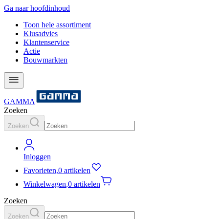
Ga naar hoofdinhoud
Toon hele assortiment
Klusadvies
Klantenservice
Actie
Bouwmarkten
GAMMA
Zoeken
Zoeken
Inloggen
Favorieten
,
0 artikelen
Winkelwagen
,
0 artikelen
Zoeken
Zoeken