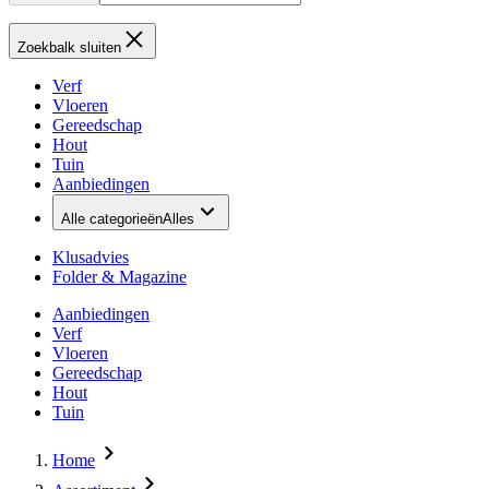
Zoekbalk sluiten
Verf
Vloeren
Gereedschap
Hout
Tuin
Aanbiedingen
Alle categorieën
Alles
Klusadvies
Folder & Magazine
Aanbiedingen
Verf
Vloeren
Gereedschap
Hout
Tuin
Home