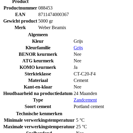
Product
Productnummer
088453
EAN
8711474000367
Gewicht product
5000 gr
Merk
Weber Beamix
Algemeen
Kleur
Grijs
Kleurfamilie
Grijs
BENOR keurmerk
Nee
ATG keurmerk
Nee
KOMO keurmerk
Ja
Sterkteklasse
CT-C20-F4
Materiaal
Cement
Kant-en-klaar
Nee
Houdbaarheid na productiedatum
24 Maanden
Type
Zandcement
Soort cement
Portland cement
Technische kenmerken
Minimale verwerkingstemperatuur
5 °C
Maximale verwerkingstemperatuur
25 °C