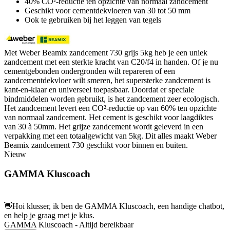
40% CO²-reductie ten opzichte van normaal zandcement
Geschikt voor cementdekvloeren van 30 tot 50 mm
Ook te gebruiken bij het leggen van tegels
Met Weber Beamix zandcement 730 grijs 5kg heb je een uniek
zandcement met een sterkte kracht van C20/f4 in handen. Of je nu
cementgebonden ondergronden wilt repareren of een
zandcementdekvloer wilt smeren, het supersterke zandcement is
kant-en-klaar en universeel toepasbaar. Doordat er speciale
bindmiddelen worden gebruikt, is het zandcement zeer ecologisch.
Het zandcement levert een CO²-reductie op van 60% ten opzichte
van normaal zandcement. Het cement is geschikt voor laagdiktes
van 30 à 50mm. Het grijze zandcement wordt geleverd in een
verpakking met een totaalgewicht van 5kg. Dit alles maakt Weber
Beamix zandcement 730 geschikt voor binnen en buiten.
Nieuw
GAMMA Kluscoach
👋
Hoi klusser, ik ben de GAMMA Kluscoach, een handige chatbot,
en help je graag met je klus.
GAMMA Kluscoach - Altijd bereikbaar