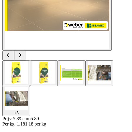
+
3
Prijs: 5.89 euro
5
.
89
Per
kg
:
1.18
1.18
per
kg