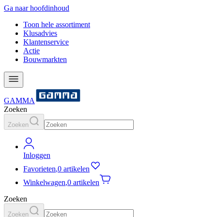
Ga naar hoofdinhoud
Toon hele assortiment
Klusadvies
Klantenservice
Actie
Bouwmarkten
GAMMA
Zoeken
Zoeken
Inloggen
Favorieten
,
0 artikelen
Winkelwagen
,
0 artikelen
Zoeken
Zoeken