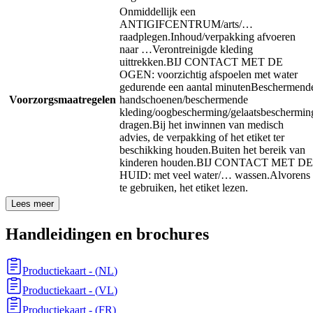
Onmiddellijk een
ANTIGIFCENTRUM/arts/…
raadplegen.
Inhoud/verpakking afvoeren
naar …
Verontreinigde kleding
uittrekken.
BIJ CONTACT MET DE
OGEN: voorzichtig afspoelen met water
gedurende een aantal minuten
Beschermend
Voorzorgsmaatregelen
handschoenen/beschermende
kleding/oogbescherming/gelaatsbeschermin
dragen.
Bij het inwinnen van medisch
advies, de verpakking of het etiket ter
beschikking houden.
Buiten het bereik van
kinderen houden.
BIJ CONTACT MET DE
HUID: met veel water/… wassen.
Alvorens
te gebruiken, het etiket lezen.
Lees meer
Handleidingen en brochures
Productiekaart
- (
NL
)
Productiekaart
- (
VL
)
Productiekaart
- (
FR
)