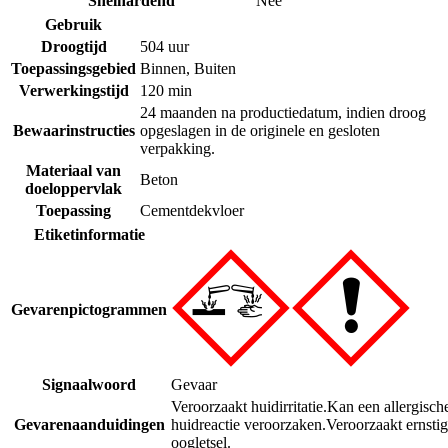
Snelhardend
Nee
Gebruik
Droogtijd
504 uur
Toepassingsgebied
Binnen
,
Buiten
Verwerkingstijd
120 min
24 maanden na productiedatum, indien droog
Bewaarinstructies
opgeslagen in de originele en gesloten
verpakking.
Materiaal van
Beton
doeloppervlak
Toepassing
Cementdekvloer
Etiketinformatie
Gevarenpictogrammen
Signaalwoord
Gevaar
Veroorzaakt huidirritatie.
Kan een allergisch
Gevarenaanduidingen
huidreactie veroorzaken.
Veroorzaakt ernstig
oogletsel.