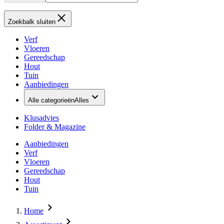
Zoekbalk sluiten
Verf
Vloeren
Gereedschap
Hout
Tuin
Aanbiedingen
Alle categorieën
Alles
Klusadvies
Folder & Magazine
Aanbiedingen
Verf
Vloeren
Gereedschap
Hout
Tuin
Home