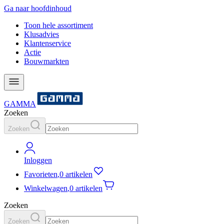
Ga naar hoofdinhoud
Toon hele assortiment
Klusadvies
Klantenservice
Actie
Bouwmarkten
GAMMA
Zoeken
Zoeken
Inloggen
Favorieten
,
0 artikelen
Winkelwagen
,
0 artikelen
Zoeken
Zoeken