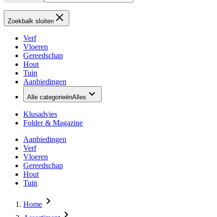
Zoekbalk sluiten
Verf
Vloeren
Gereedschap
Hout
Tuin
Aanbiedingen
Alle categorieën
Alles
Klusadvies
Folder & Magazine
Aanbiedingen
Verf
Vloeren
Gereedschap
Hout
Tuin
Home