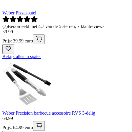
Weber Pizzaspatel
(
7
)
Beoordeeld met 4.7 van de 5 sterren, 7 klantreviews
39
.
99
Prijs: 39.99 euro
Bekijk alles in spatel
Weber Precision barbecue accessoire RVS 3-delig
64
.
99
Prijs: 64.99 euro