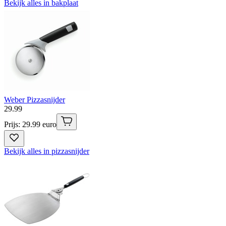
Bekijk alles in bakplaat
Weber Pizzasnijder
29
.
99
Prijs: 29.99 euro
Bekijk alles in pizzasnijder