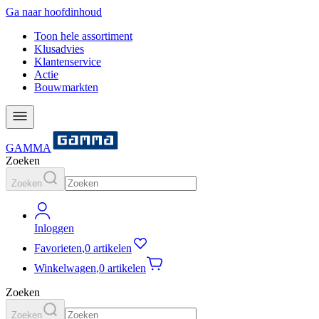
Ga naar hoofdinhoud
Toon hele assortiment
Klusadvies
Klantenservice
Actie
Bouwmarkten
GAMMA
Zoeken
Zoeken
Inloggen
Favorieten
,
0 artikelen
Winkelwagen
,
0 artikelen
Zoeken
Zoeken