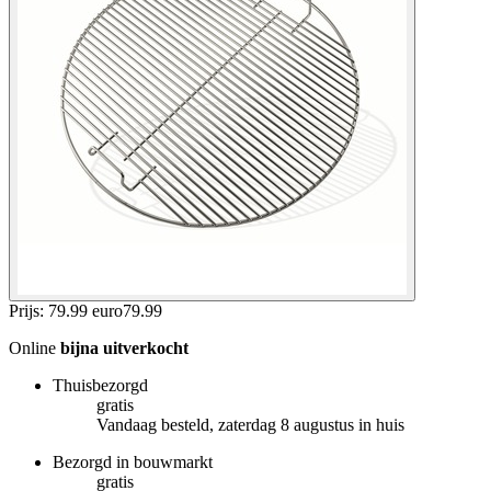
Prijs: 79.99 euro
79
.
99
Online
bijna uitverkocht
Thuisbezorgd
gratis
Vandaag besteld, zaterdag 8 augustus in huis
Bezorgd in bouwmarkt
gratis