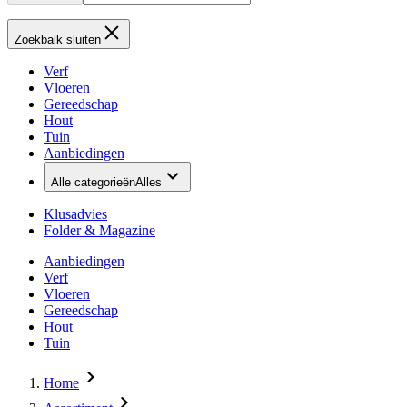
Zoekbalk sluiten
Verf
Vloeren
Gereedschap
Hout
Tuin
Aanbiedingen
Alle categorieën
Alles
Klusadvies
Folder & Magazine
Aanbiedingen
Verf
Vloeren
Gereedschap
Hout
Tuin
Home