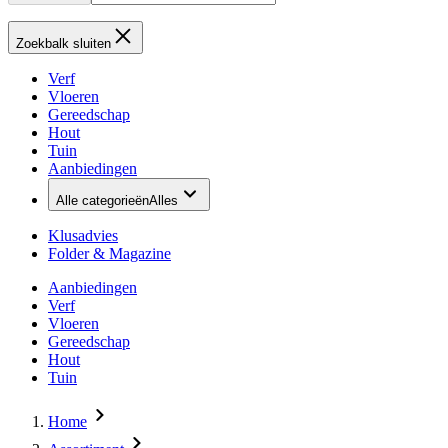
Zoekbalk sluiten
Verf
Vloeren
Gereedschap
Hout
Tuin
Aanbiedingen
Alle categorieën
Alles
Klusadvies
Folder & Magazine
Aanbiedingen
Verf
Vloeren
Gereedschap
Hout
Tuin
Home