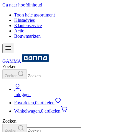
Ga naar hoofdinhoud
Toon hele assortiment
Klusadvies
Klantenservice
Actie
Bouwmarkten
GAMMA
Zoeken
Zoeken
Inloggen
Favorieten
,
0 artikelen
Winkelwagen
,
0 artikelen
Zoeken
Zoeken