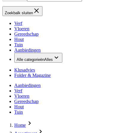
Zoekbalk sluiten
Verf
Vloeren
Gereedschap
Hout
Tuin
Aanbiedingen
Alle categorieën
Alles
Klusadvies
Folder & Magazine
Aanbiedingen
Verf
Vloeren
Gereedschap
Hout
Tuin
Home