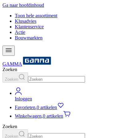
Ga naar hoofdinhoud
Toon hele assortiment
Klusadvies
Klantenservice
Actie
Bouwmarkten
GAMMA
Zoeken
Zoeken
Inloggen
Favorieten
,
0 artikelen
Winkelwagen
,
0 artikelen
Zoeken
Zoeken