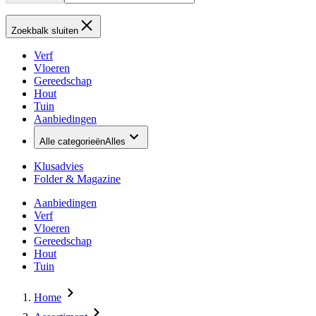
Zoekbalk sluiten
Verf
Vloeren
Gereedschap
Hout
Tuin
Aanbiedingen
Alle categorieën
Alles
Klusadvies
Folder & Magazine
Aanbiedingen
Verf
Vloeren
Gereedschap
Hout
Tuin
Home