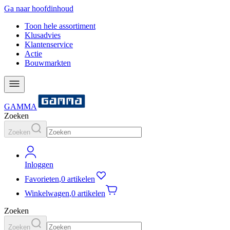
Ga naar hoofdinhoud
Toon hele assortiment
Klusadvies
Klantenservice
Actie
Bouwmarkten
GAMMA
Zoeken
Zoeken
Inloggen
Favorieten
,
0 artikelen
Winkelwagen
,
0 artikelen
Zoeken
Zoeken