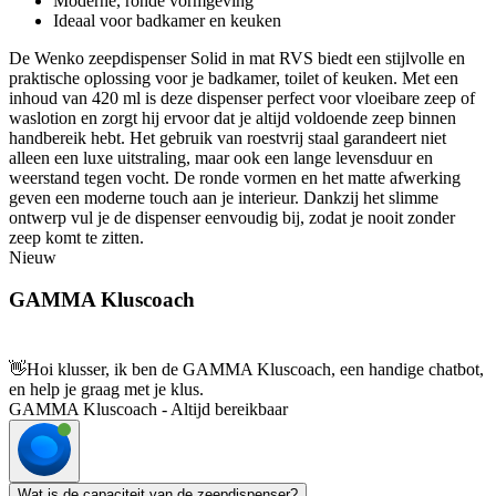
Moderne, ronde vormgeving
Ideaal voor badkamer en keuken
De Wenko zeepdispenser Solid in mat RVS biedt een stijlvolle en
praktische oplossing voor je badkamer, toilet of keuken. Met een
inhoud van 420 ml is deze dispenser perfect voor vloeibare zeep of
waslotion en zorgt hij ervoor dat je altijd voldoende zeep binnen
handbereik hebt. Het gebruik van roestvrij staal garandeert niet
alleen een luxe uitstraling, maar ook een lange levensduur en
weerstand tegen vocht. De ronde vormen en het matte afwerking
geven een moderne touch aan je interieur. Dankzij het slimme
ontwerp vul je de dispenser eenvoudig bij, zodat je nooit zonder
zeep komt te zitten.
Nieuw
GAMMA Kluscoach
👋
Hoi klusser, ik ben de GAMMA Kluscoach, een handige chatbot,
en help je graag met je klus.
GAMMA Kluscoach - Altijd bereikbaar
Wat is de capaciteit van de zeepdispenser?