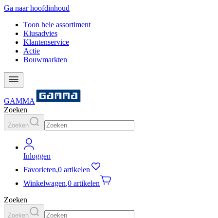
Ga naar hoofdinhoud
Toon hele assortiment
Klusadvies
Klantenservice
Actie
Bouwmarkten
GAMMA
Zoeken
Zoeken
Inloggen
Favorieten
,
0 artikelen
Winkelwagen
,
0 artikelen
Zoeken
Zoeken