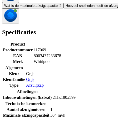
Wat is de maximale afzuigcapaciteit?
Hoeveel snelheden heeft de afzui
Specificaties
Product
Productnummer
117069
EAN
8003437233678
Merk
Whirlpool
Algemeen
Kleur
Grijs
Kleurfamilie
Grijs
Type
Afzuigkap
Afmetingen
Inbouwafmetingen (hxbxd)
211x180x599
Technische kenmerken
Aantal afzuigmotoren
1
Maximale afzuigcapaciteit
304 m³/h