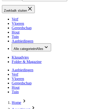
Zoekbalk sluiten
Verf
Vloeren
Gereedschap
Hout
Tuin
Aanbiedingen
Alle categorieën
Alles
Klusadvies
Folder & Magazine
Aanbiedingen
Verf
Vloeren
Gereedschap
Hout
Tuin
Home