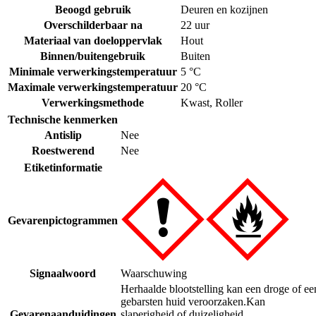
Beoogd gebruik
Deuren en kozijnen
Overschilderbaar na
22 uur
Materiaal van doeloppervlak
Hout
Binnen/buitengebruik
Buiten
Minimale verwerkingstemperatuur
5 °C
Maximale verwerkingstemperatuur
20 °C
Verwerkingsmethode
Kwast
,
Roller
Technische kenmerken
Antislip
Nee
Roestwerend
Nee
Etiketinformatie
Gevarenpictogrammen
Signaalwoord
Waarschuwing
Herhaalde blootstelling kan een droge of ee
gebarsten huid veroorzaken.
Kan
Gevarenaanduidingen
slaperigheid of duizeligheid