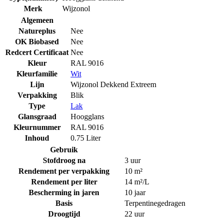
Merk
Wijzonol
Algemeen
Natureplus
Nee
OK Biobased
Nee
Redcert Certificaat
Nee
Kleur
RAL 9016
Kleurfamilie
Wit
Lijn
Wijzonol Dekkend Extreem
Verpakking
Blik
Type
Lak
Glansgraad
Hoogglans
Kleurnummer
RAL 9016
Inhoud
0.75 Liter
Gebruik
Stofdroog na
3 uur
Rendement per verpakking
10 m²
Rendement per liter
14 m²/L
Bescherming in jaren
10 jaar
Basis
Terpentinegedragen
Droogtijd
22 uur