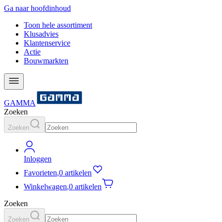
Ga naar hoofdinhoud
Toon hele assortiment
Klusadvies
Klantenservice
Actie
Bouwmarkten
GAMMA
Zoeken
Zoeken
Inloggen
Favorieten
,
0 artikelen
Winkelwagen
,
0 artikelen
Zoeken
Zoeken