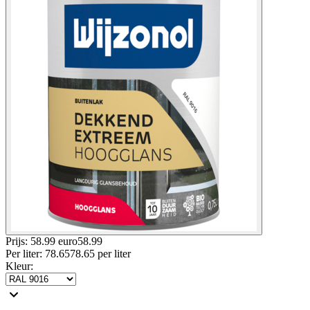
Prijs: 58.99 euro
58
.
99
Per
liter
:
78.65
78.65
per
liter
Kleur
: