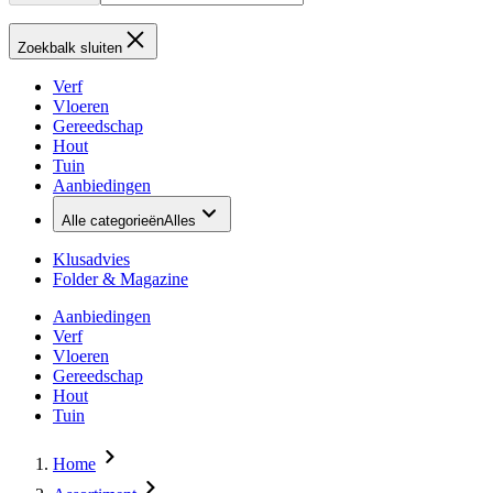
Zoekbalk sluiten
Verf
Vloeren
Gereedschap
Hout
Tuin
Aanbiedingen
Alle categorieën
Alles
Klusadvies
Folder & Magazine
Aanbiedingen
Verf
Vloeren
Gereedschap
Hout
Tuin
Home