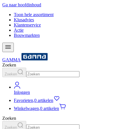
Ga naar hoofdinhoud
Toon hele assortiment
Klusadvies
Klantenservice
Actie
Bouwmarkten
GAMMA
Zoeken
Zoeken
Inloggen
Favorieten
,
0 artikelen
Winkelwagen
,
0 artikelen
Zoeken
Zoeken