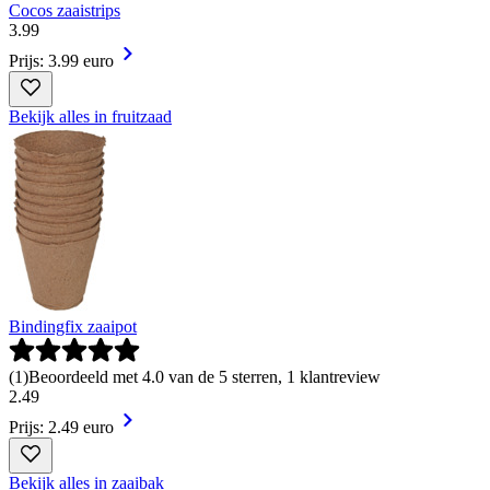
Cocos zaaistrips
3
.
99
Prijs: 3.99 euro
Bekijk alles in fruitzaad
Bindingfix zaaipot
(
1
)
Beoordeeld met 4.0 van de 5 sterren, 1 klantreview
2
.
49
Prijs: 2.49 euro
Bekijk alles in zaaibak