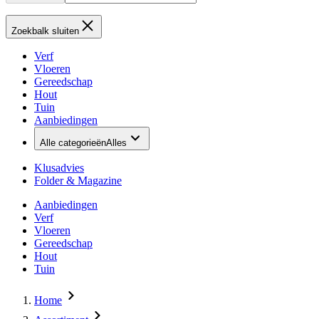
Zoekbalk sluiten
Verf
Vloeren
Gereedschap
Hout
Tuin
Aanbiedingen
Alle categorieën
Alles
Klusadvies
Folder & Magazine
Aanbiedingen
Verf
Vloeren
Gereedschap
Hout
Tuin
Home