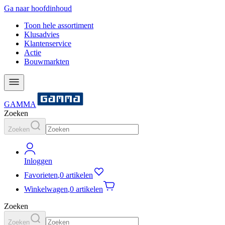
Ga naar hoofdinhoud
Toon hele assortiment
Klusadvies
Klantenservice
Actie
Bouwmarkten
GAMMA
Zoeken
Zoeken
Inloggen
Favorieten
,
0 artikelen
Winkelwagen
,
0 artikelen
Zoeken
Zoeken