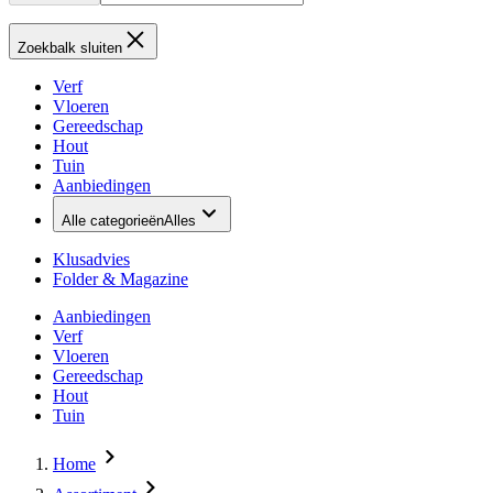
Zoekbalk sluiten
Verf
Vloeren
Gereedschap
Hout
Tuin
Aanbiedingen
Alle categorieën
Alles
Klusadvies
Folder & Magazine
Aanbiedingen
Verf
Vloeren
Gereedschap
Hout
Tuin
Home