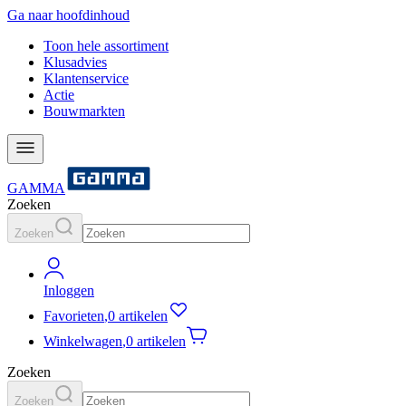
Ga naar hoofdinhoud
Toon hele assortiment
Klusadvies
Klantenservice
Actie
Bouwmarkten
GAMMA
Zoeken
Zoeken
Inloggen
Favorieten
,
0 artikelen
Winkelwagen
,
0 artikelen
Zoeken
Zoeken