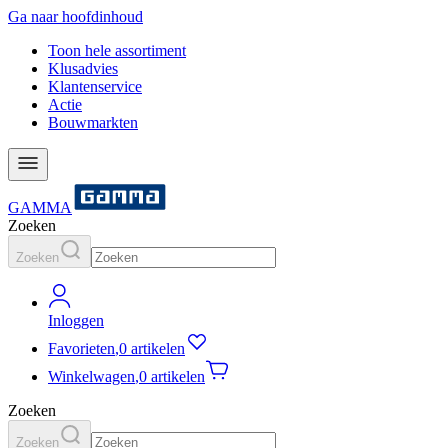
Ga naar hoofdinhoud
Toon hele assortiment
Klusadvies
Klantenservice
Actie
Bouwmarkten
GAMMA
Zoeken
Zoeken
Inloggen
Favorieten
,
0 artikelen
Winkelwagen
,
0 artikelen
Zoeken
Zoeken