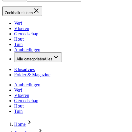
Zoekbalk sluiten
Verf
Vloeren
Gereedschap
Hout
Tuin
Aanbiedingen
Alle categorieën
Alles
Klusadvies
Folder & Magazine
Aanbiedingen
Verf
Vloeren
Gereedschap
Hout
Tuin
Home