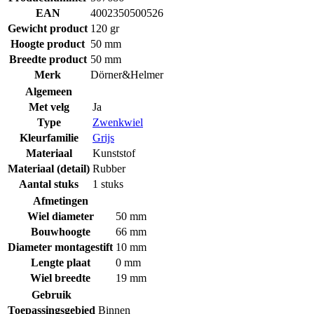
EAN
4002350500526
Gewicht product
120 gr
Hoogte product
50 mm
Breedte product
50 mm
Merk
Dörner&Helmer
Algemeen
Met velg
Ja
Type
Zwenkwiel
Kleurfamilie
Grijs
Materiaal
Kunststof
Materiaal (detail)
Rubber
Aantal stuks
1 stuks
Afmetingen
Wiel diameter
50 mm
Bouwhoogte
66 mm
Diameter montagestift
10 mm
Lengte plaat
0 mm
Wiel breedte
19 mm
Gebruik
Toepassingsgebied
Binnen