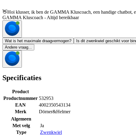
👋
Hoi klusser, ik ben de GAMMA Kluscoach, een handige chatbot, en 
GAMMA Kluscoach - Altijd bereikbaar
Wat is het maximale draagvermogen?
Is dit zwenkwiel geschikt voor bi
Andere vraag...
Specificaties
Product
Productnummer
532953
EAN
4002350543134
Merk
Dörner&Helmer
Algemeen
Met velg
Ja
Type
Zwenkwiel