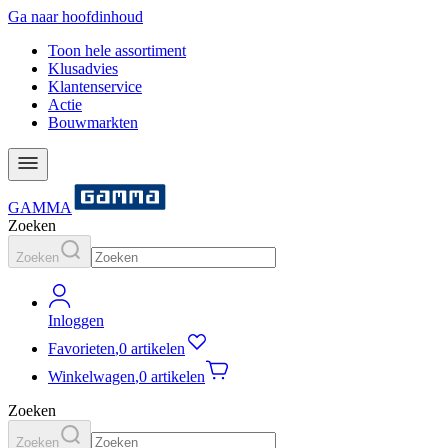
Ga naar hoofdinhoud
Toon hele assortiment
Klusadvies
Klantenservice
Actie
Bouwmarkten
GAMMA
Zoeken
Zoeken
Inloggen
Favorieten
,
0 artikelen
Winkelwagen
,
0 artikelen
Zoeken
Zoeken