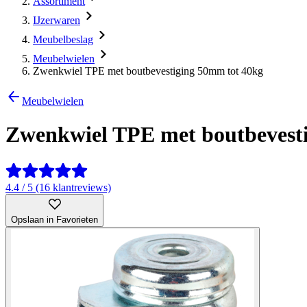
Assortiment
IJzerwaren
Meubelbeslag
Meubelwielen
Zwenkwiel TPE met boutbevestiging 50mm tot 40kg
Meubelwielen
Zwenkwiel TPE met boutbevest
4.4 / 5 (16 klantreviews)
Opslaan in Favorieten