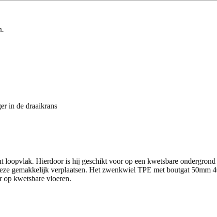
n.
er in de draaikrans
opvlak. Hierdoor is hij geschikt voor op een kwetsbare ondergrond zoal
 deze gemakkelijk verplaatsen. Het zwenkwiel TPE met boutgat 50mm 
r op kwetsbare vloeren.