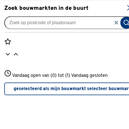
S
Zoek bouwmarkten in de buurt
Bouwmarkten
GAMMA Rotterdam-Charlois
Rozenstraat 3
Vandaag open van {0} tot {1}
Vandaag gesloten
Adresgegevens
3772JH Amersfoort
Driemanssteeweg 120
+31 01234567
geselecteerd als mijn bouwmarkt
selecteer bouwmar
3084 CB
ROTTERDAM
Meer over deze bouwmarkt
+31 10 4800897
Bekijk op kaart
Selecteren als mijn bouwmarkt
Mijn bouwmarkt