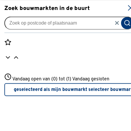
S
Zoek bouwmarkten in de buurt
Advies over Gereedschap
Rozenstraat 3
Vandaag open van {0} tot {1}
Vandaag gesloten
3772JH Amersfoort
+31 01234567
geselecteerd als mijn bouwmarkt
selecteer bouwmar
Meer over deze bouwmarkt