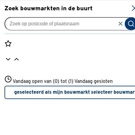
S
Zoek bouwmarkten in de buurt
Tips voor kerst
Rozenstraat 3
Vandaag open van {0} tot {1}
Vandaag gesloten
3772JH Amersfoort
+31 01234567
geselecteerd als mijn bouwmarkt
selecteer bouwmar
Meer over deze bouwmarkt
inspiratie
Echte kerstboom goed verzorgen?