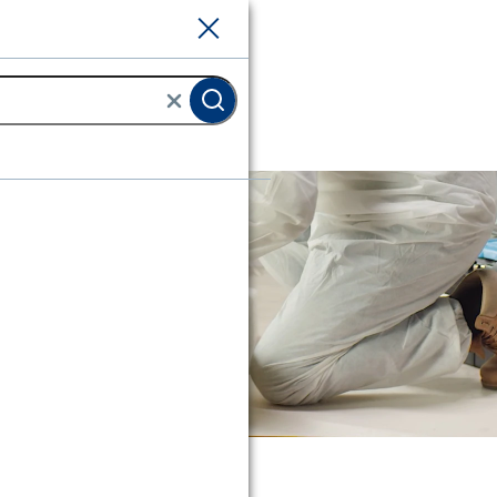
Sluiten
Sluiten
soleren?
eren?