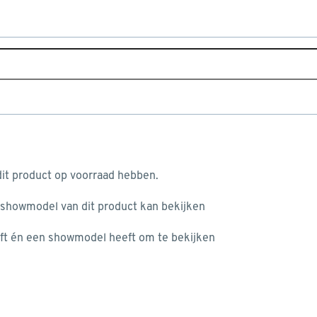
Home
Klusadvies
Zelf je vloer i
aan je winkelwagen
it product op voorraad hebben.
n je winkelwagen:
 showmodel van dit product kan bekijken
ft én een showmodel heeft om te bekijken
misgegaan...
Zelf je vloer isol