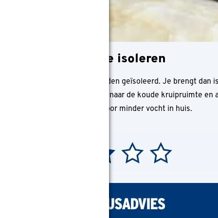
uit de kruipruimte isoleren
est vanuit de kruipruimte worden geïsoleerd. Je brengt dan is
 Er verdwijnt dan minder warmte naar de koude kruipruimte e
oning in. Daarnaast zorgt het voor minder vocht in huis.