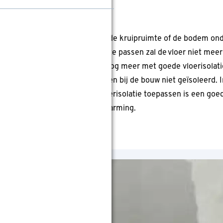
geïsoleerd verliest warmte naar de kruipruimte of de bodem ond
ken in. Door vloerisolatie toe te passen zal de vloer niet me
erverwarming bespaar je zelfs nog meer met goede vloerisolati
ebouwd voor 1982 werden vloeren bij de bouw niet geïsoleerd. 
 vloeren goed geïsoleerd. Vloerisolatie toepassen is een goed 
ooral aan te raden bij vloerverwarming.