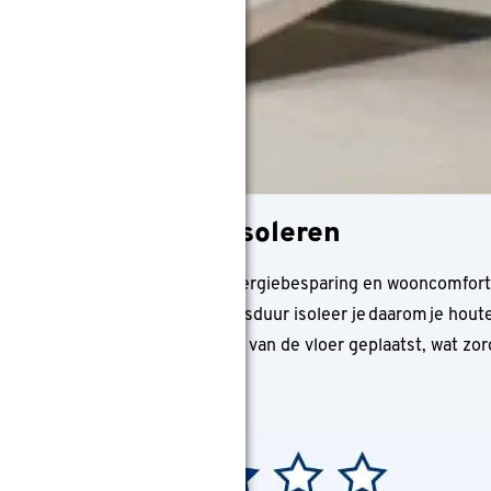
t de kruipruimte isoleren
r is, naast de voordelen van energiebesparing en wooncomfort
 krimpt. Voor een langere levensduur isoleer je daarom je hout
de kruipruimte aan de onderkant van de vloer geplaatst, wat zor