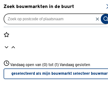
S
Zoek bouwmarkten in de buurt
Elektrisch gereedschap
Verkrijgbaarheid
Rozenstraat 3
Vandaag open van {0} tot {1}
Vandaag gesloten
3772JH Amersfoort
Verkrijgbaarheid
+31 01234567
geselecteerd als mijn bouwmarkt
selecteer bouwmar
Meer over deze bouwmarkt
Je ziet alleen de filters die werken voor de producten die i
de lijst staan. Bij Gamma kan je filteren op
- Online kopen
- Op voorraad bij je geselecteerde bouwmarkt