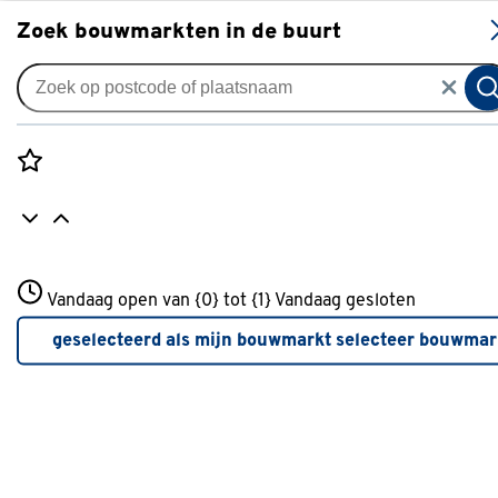
S
Zoek bouwmarkten in de buurt
Gereedschap
Categorie
Rozenstraat 3
Vandaag open van {0} tot {1}
Vandaag gesloten
3772JH Amersfoort
Betonmixers & verfmixers
(3)
+31 01234567
geselecteerd als mijn bouwmarkt
selecteer bouwmar
Meer over deze bouwmarkt
Boormachines
(140)
Compressoren
(25)
Freesmachines
(14)