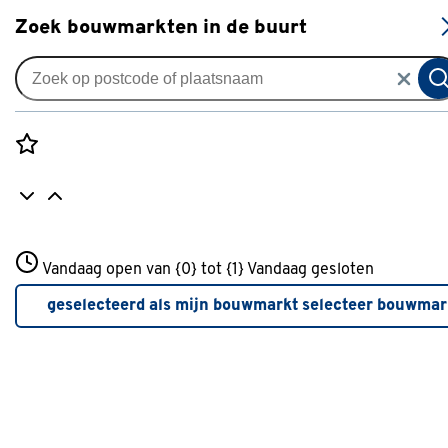
S
Zoek bouwmarkten in de buurt
Tuinbestrating
Verkrijgbaarheid
Rozenstraat 3
Vandaag open van {0} tot {1}
Vandaag gesloten
3772JH Amersfoort
Verkrijgbaarheid
+31 01234567
geselecteerd als mijn bouwmarkt
selecteer bouwmar
Meer over deze bouwmarkt
Je ziet alleen de filters die werken voor de producten die i
de lijst staan. Bij Gamma kan je filteren op
- Online kopen
- Op voorraad bij je geselecteerde bouwmarkt