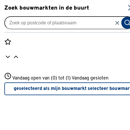
S
Zoek bouwmarkten in de buurt
Lak
Verkrijgbaarheid
Rozenstraat 3
Vandaag open van {0} tot {1}
Vandaag gesloten
3772JH Amersfoort
Verkrijgbaarheid
+31 01234567
geselecteerd als mijn bouwmarkt
selecteer bouwmar
Meer over deze bouwmarkt
Je ziet alleen de filters die werken voor de producten die i
de lijst staan. Bij Gamma kan je filteren op
- Online kopen
- Op voorraad bij je geselecteerde bouwmarkt