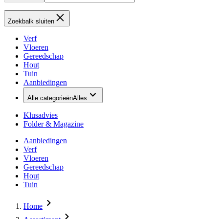
Zoekbalk sluiten
Verf
Vloeren
Gereedschap
Hout
Tuin
Aanbiedingen
Alle categorieën
Alles
Klusadvies
Folder & Magazine
Aanbiedingen
Verf
Vloeren
Gereedschap
Hout
Tuin
Home