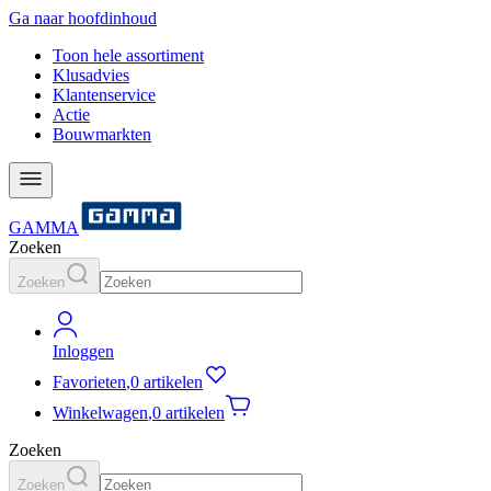
Ga naar hoofdinhoud
Toon hele assortiment
Klusadvies
Klantenservice
Actie
Bouwmarkten
GAMMA
Zoeken
Zoeken
Inloggen
Favorieten
,
0 artikelen
Winkelwagen
,
0 artikelen
Zoeken
Zoeken