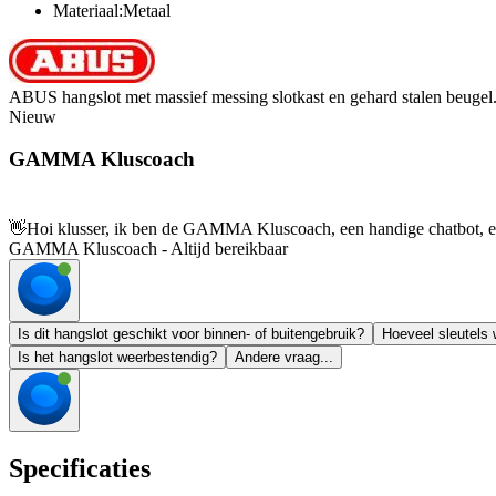
Materiaal:Metaal
ABUS hangslot met massief messing slotkast en gehard stalen beugel
Nieuw
GAMMA Kluscoach
👋
Hoi klusser, ik ben de GAMMA Kluscoach, een handige chatbot, en 
GAMMA Kluscoach - Altijd bereikbaar
Is dit hangslot geschikt voor binnen- of buitengebruik?
Hoeveel sleutels
Is het hangslot weerbestendig?
Andere vraag...
Specificaties