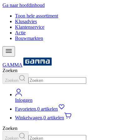
Ga naar hoofdinhoud
Toon hele assortiment
Klusadvies
Klantenservice
Actie
Bouwmarkten
GAMMA
Zoeken
Zoeken
Inloggen
Favorieten
,
0 artikelen
Winkelwagen
,
0 artikelen
Zoeken
Zoeken