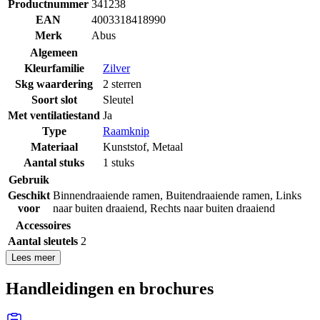
Productnummer
341238
EAN
4003318418990
Merk
Abus
Algemeen
Kleurfamilie
Zilver
Skg waardering
2 sterren
Soort slot
Sleutel
Met ventilatiestand
Ja
Type
Raamknip
Materiaal
Kunststof
,
Metaal
Aantal stuks
1 stuks
Gebruik
Geschikt
Binnendraaiende ramen
,
Buitendraaiende ramen
,
Links
voor
naar buiten draaiend
,
Rechts naar buiten draaiend
Accessoires
Aantal sleutels
2
Lees meer
Handleidingen en brochures