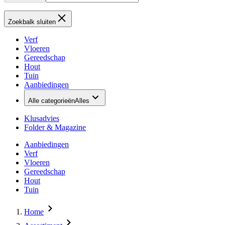
Zoekbalk sluiten
Verf
Vloeren
Gereedschap
Hout
Tuin
Aanbiedingen
Alle categorieën
Alles
Klusadvies
Folder & Magazine
Aanbiedingen
Verf
Vloeren
Gereedschap
Hout
Tuin
Home