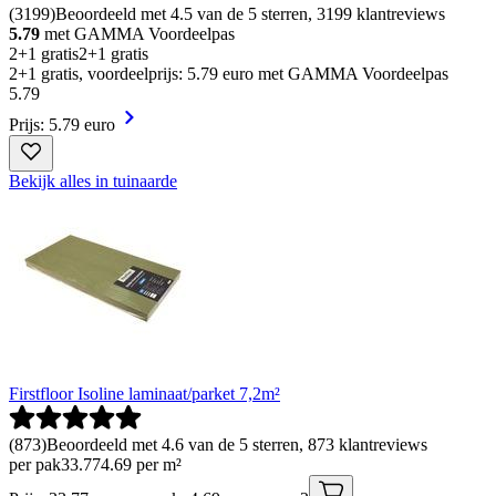
(
3199
)
Beoordeeld met 4.5 van de 5 sterren, 3199 klantreviews
5.79
met GAMMA Voordeelpas
2+1 gratis
2+1 gratis
2+1 gratis, voordeelprijs: 5.79 euro met GAMMA Voordeelpas
5
.
79
Prijs: 5.79 euro
Bekijk alles in tuinaarde
Firstfloor Isoline laminaat/parket 7,2m²
(
873
)
Beoordeeld met 4.6 van de 5 sterren, 873 klantreviews
per pak
33
.
77
4.69 per m²