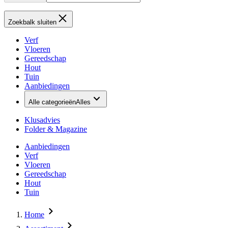
Zoekbalk sluiten
Verf
Vloeren
Gereedschap
Hout
Tuin
Aanbiedingen
Alle categorieën
Alles
Klusadvies
Folder & Magazine
Aanbiedingen
Verf
Vloeren
Gereedschap
Hout
Tuin
Home