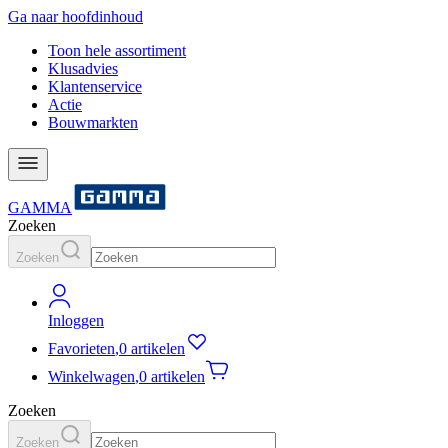
Ga naar hoofdinhoud
Toon hele assortiment
Klusadvies
Klantenservice
Actie
Bouwmarkten
GAMMA
Zoeken
Zoeken
Inloggen
Favorieten
,
0 artikelen
Winkelwagen
,
0 artikelen
Zoeken
Zoeken