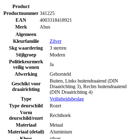
Product
Productnummer
341225
EAN
4003318418921
Merk
Abus
Algemeen
Kleurfamilie
Zilver
Skg waardering
3 sterren
Stijlgroep
Modern
Politiekeurmerk
Ja
veilig wonen
Afwerking
Geborsteld
Buiten
,
Links buitendraaiend (DIN
Geschikt voor
Draairichting 3)
,
Rechts buitendraaiend
draairichting
(DIN Draairichting 4)
Type
Veiligheidsbeslag
Type deurschild
Rozet
Vorm
Rechthoek
deurschild/rozet
Materiaal
Metaal
Materiaal (detail)
Aluminium
Kleur
zilver