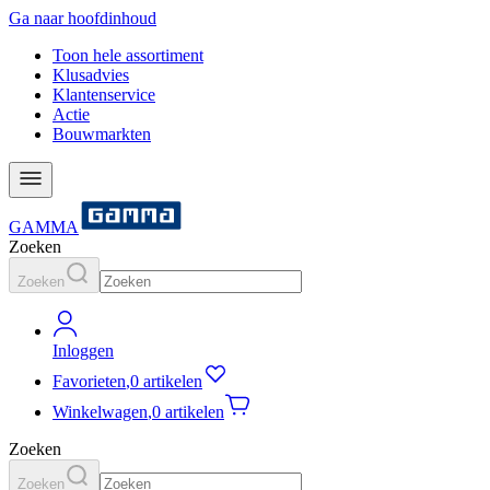
Ga naar hoofdinhoud
Toon hele assortiment
Klusadvies
Klantenservice
Actie
Bouwmarkten
GAMMA
Zoeken
Zoeken
Inloggen
Favorieten
,
0 artikelen
Winkelwagen
,
0 artikelen
Zoeken
Zoeken