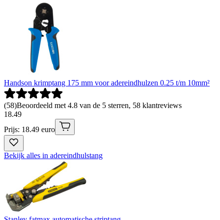
Handson krimptang 175 mm voor adereindhulzen 0.25 t/m 10mm²
(
58
)
Beoordeeld met 4.8 van de 5 sterren, 58 klantreviews
18
.
49
Prijs: 18.49 euro
Bekijk alles in adereindhulstang
Stanley fatmax automatische striptang