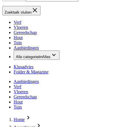
Zoekbalk sluiten
Verf
Vloeren
Gereedschap
Hout
Tuin
Aanbiedingen
Alle categorieën
Alles
Klusadvies
Folder & Magazine
Aanbiedingen
Verf
Vloeren
Gereedschap
Hout
Tuin
Home