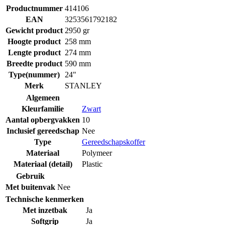
Productnummer
414106
EAN
3253561792182
Gewicht product
2950 gr
Hoogte product
258 mm
Lengte product
274 mm
Breedte product
590 mm
Type(nummer)
24"
Merk
STANLEY
Algemeen
Kleurfamilie
Zwart
Aantal opbergvakken
10
Inclusief gereedschap
Nee
Type
Gereedschapskoffer
Materiaal
Polymeer
Materiaal (detail)
Plastic
Gebruik
Met buitenvak
Nee
Technische kenmerken
Met inzetbak
Ja
Softgrip
Ja