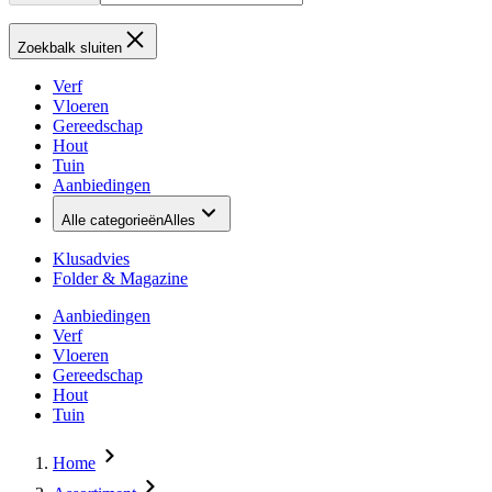
Zoekbalk sluiten
Verf
Vloeren
Gereedschap
Hout
Tuin
Aanbiedingen
Alle categorieën
Alles
Klusadvies
Folder & Magazine
Aanbiedingen
Verf
Vloeren
Gereedschap
Hout
Tuin
Home