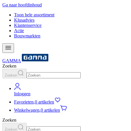
Ga naar hoofdinhoud
Toon hele assortiment
Klusadvies
Klantenservice
Actie
Bouwmarkten
GAMMA
Zoeken
Zoeken
Inloggen
Favorieten
,
0 artikelen
Winkelwagen
,
0 artikelen
Zoeken
Zoeken