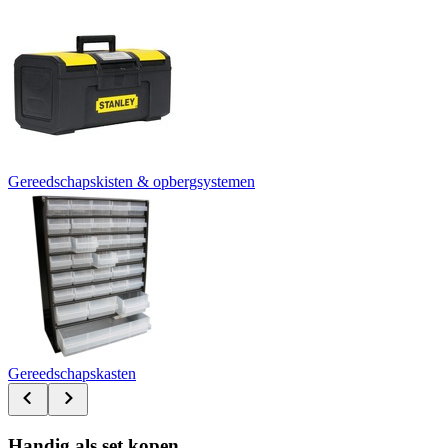
Gereedschapskisten & opbergsystemen
Gereedschapskasten
Handig als set kopen