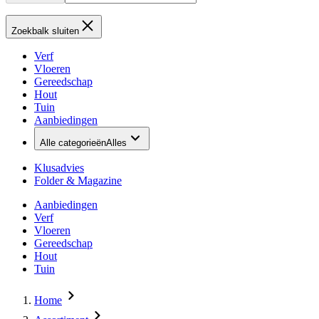
Zoekbalk sluiten
Verf
Vloeren
Gereedschap
Hout
Tuin
Aanbiedingen
Alle categorieën
Alles
Klusadvies
Folder & Magazine
Aanbiedingen
Verf
Vloeren
Gereedschap
Hout
Tuin
Home