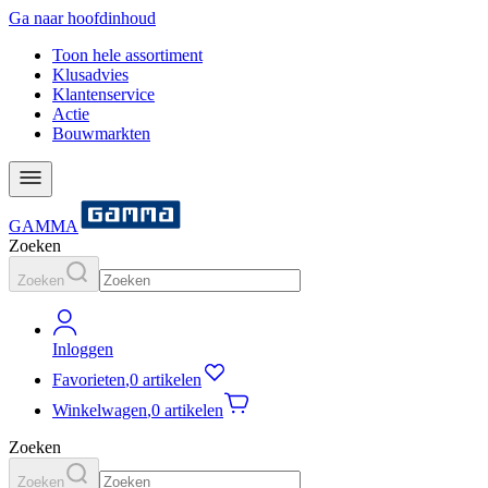
Ga naar hoofdinhoud
Toon hele assortiment
Klusadvies
Klantenservice
Actie
Bouwmarkten
GAMMA
Zoeken
Zoeken
Inloggen
Favorieten
,
0 artikelen
Winkelwagen
,
0 artikelen
Zoeken
Zoeken