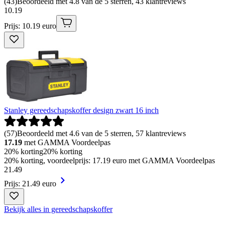
(
43
)
Beoordeeld met 4.8 van de 5 sterren, 43 klantreviews
10
.
19
Prijs: 10.19 euro
Stanley gereedschapskoffer design zwart 16 inch
(
57
)
Beoordeeld met 4.6 van de 5 sterren, 57 klantreviews
17.19
met GAMMA Voordeelpas
20% korting
20% korting
20% korting, voordeelprijs: 17.19 euro met GAMMA Voordeelpas
21
.
49
Prijs: 21.49 euro
Bekijk alles in gereedschapskoffer