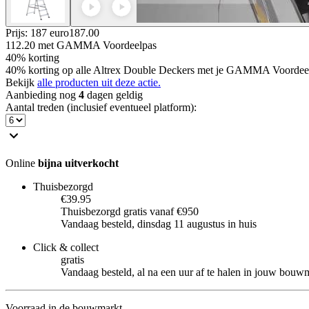
Prijs: 187 euro
187
.
00
112.20
met GAMMA Voordeelpas
40% korting
40% korting op alle Altrex Double Deckers met je GAMMA Voordee
Bekijk
alle producten uit deze actie.
Aanbieding nog
4
dagen geldig
Aantal treden (inclusief eventueel platform)
:
Online
bijna uitverkocht
Thuisbezorgd
€39.95
Thuisbezorgd gratis vanaf €950
Vandaag besteld, dinsdag 11 augustus in huis
Click & collect
gratis
Vandaag besteld, al na een uur af te halen in jouw bouw
Voorraad in de bouwmarkt