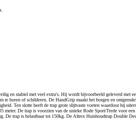
n.
eilig en stabiel met veel extra's. Hij wordt bijvoorbeeld geleverd met
m te boren of schilderen. De HandGrip maakt het borgen en ontgrendel
heid. Ten slotte heeft de trap grote slijtvaste voeten waardoor hij uite
 meter. De trap is voorzien van de unieke Rode Sport/Trede voor een 
ilig. De trap is belastbaar tot 150kg. De Altrex Huishoudtrap Double De