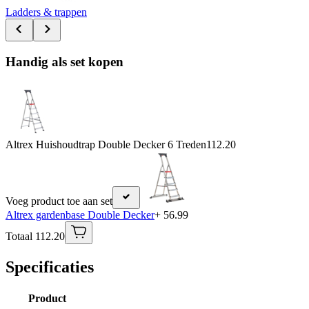
Ladders & trappen
Handig als set kopen
Altrex Huishoudtrap Double Decker 6 Treden
112.20
Voeg product toe aan set
Altrex gardenbase Double Decker
+ 56.99
Totaal 112.20
Specificaties
Product