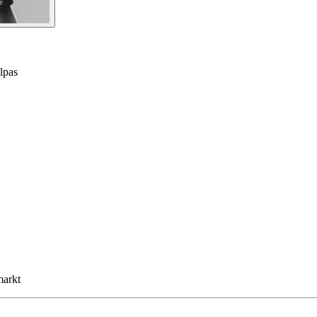
lpas
markt