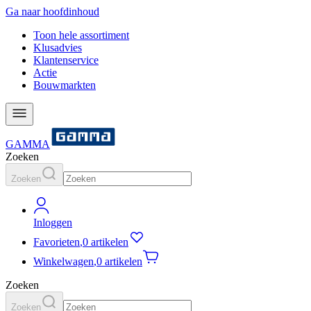
Ga naar hoofdinhoud
Toon hele assortiment
Klusadvies
Klantenservice
Actie
Bouwmarkten
GAMMA
Zoeken
Zoeken
Inloggen
Favorieten
,
0 artikelen
Winkelwagen
,
0 artikelen
Zoeken
Zoeken