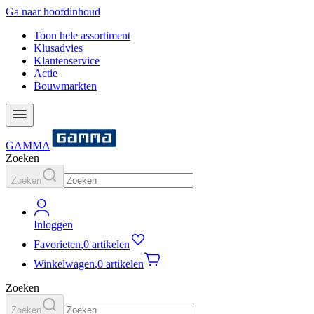
Ga naar hoofdinhoud
Toon hele assortiment
Klusadvies
Klantenservice
Actie
Bouwmarkten
GAMMA
Zoeken
Zoeken
Inloggen
Favorieten
,
0 artikelen
Winkelwagen
,
0 artikelen
Zoeken
Zoeken