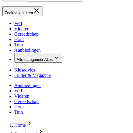
Zoekbalk sluiten
Verf
Vloeren
Gereedschap
Hout
Tuin
Aanbiedingen
Alle categorieën
Alles
Klusadvies
Folder & Magazine
Aanbiedingen
Verf
Vloeren
Gereedschap
Hout
Tuin
Home