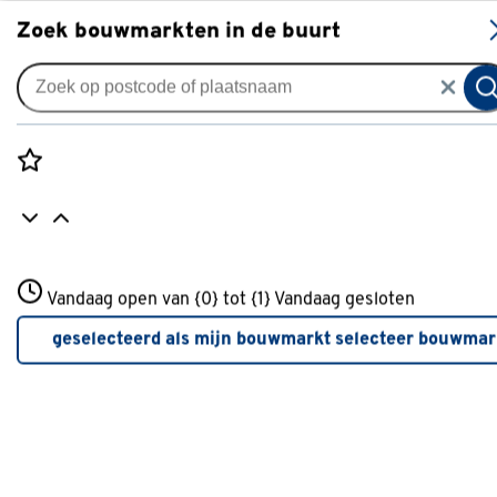
S
Zoek bouwmarkten in de buurt
Schildersbenodigdheden
Type
Rozenstraat 3
Vandaag open van {0} tot {1}
Vandaag gesloten
3772JH Amersfoort
Beugel van verfrol
(13)
+31 01234567
geselecteerd als mijn bouwmarkt
selecteer bouwmar
Meer over deze bouwmarkt
Telescopische stok
Telescopische stok
(5)
Softgrip