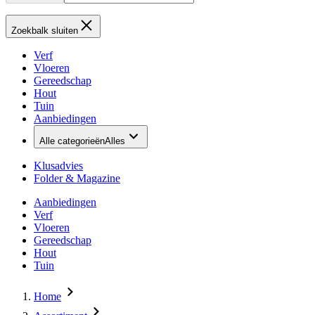
Zoekbalk sluiten
Verf
Vloeren
Gereedschap
Hout
Tuin
Aanbiedingen
Alle categorieën
Alles
Klusadvies
Folder & Magazine
Aanbiedingen
Verf
Vloeren
Gereedschap
Hout
Tuin
Home