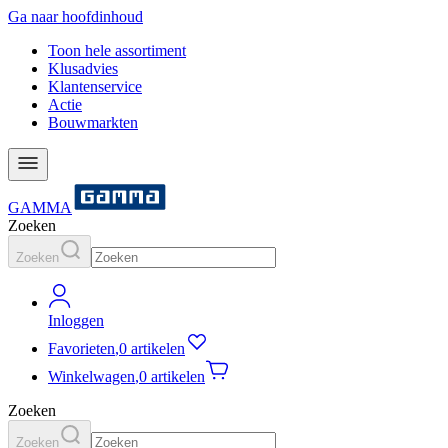
Ga naar hoofdinhoud
Toon hele assortiment
Klusadvies
Klantenservice
Actie
Bouwmarkten
GAMMA
Zoeken
Zoeken
Inloggen
Favorieten
,
0 artikelen
Winkelwagen
,
0 artikelen
Zoeken
Zoeken