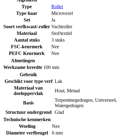
Type
Roller
Type haar
Microvezel
Set
Ja
Soort verfkwast/-roller
Vachtroller
Materiaal
Stof/textiel
Aantal stuks
3 stuks
FSC-keurmerk
Nee
PEFC Keurmerk
Nee
Afmetingen
Werkzame breedte
100 mm
Gebruik
Geschikt voor type verf
Lak
Materiaal van
Hout
,
Metaal
doeloppervlak
Terpentinegedragen
,
Universeel
,
Basis
Watergedragen
Structuur ondergrond
Glad
Technische kenmerken
Woeling
Nee
Diameter verfbeugel
6 mm