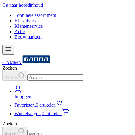
Ga naar hoofdinhoud
Toon hele assortiment
Klusadvies
Klantenservice
Actie
Bouwmarkten
GAMMA
Zoeken
Zoeken
Inloggen
Favorieten
,
0 artikelen
Winkelwagen
,
0 artikelen
Zoeken
Zoeken