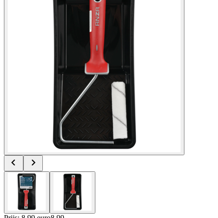
Prijs: 8.99 euro
8
.
99