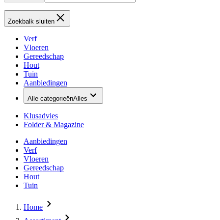
Zoekbalk sluiten
Verf
Vloeren
Gereedschap
Hout
Tuin
Aanbiedingen
Alle categorieën
Alles
Klusadvies
Folder & Magazine
Aanbiedingen
Verf
Vloeren
Gereedschap
Hout
Tuin
Home